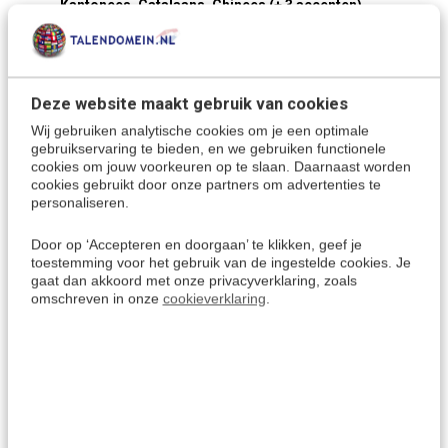
Kantonees, Catalaans, Chinees (+ 3 accenten),
Kroatisch, Kantonees, Tsjechisch, Filipijns (Tagalog),
Grieks, Frans (Canadees), Hebreeuws, Hindi, Filipijns,
Hongaars, IJslands, Indonesisch, Japans, Koreaans,
Lao, Lets, Litouws, Maleis, Mongools, Noors,
Deze website maakt gebruik van cookies
Oekraïens, Oezbeeks, Perzisch (Iran), Pools,
Wij gebruiken analytische cookies om je een optimale
Portugees (Europees), Portugees (en Braziliaans),
gebruikservaring te bieden, en we gebruiken functionele
cookies om jouw voorkeuren op te slaan. Daarnaast worden
Roemeens, Russisch, Servisch, Slowaaks, Sloveens,
cookies gebruikt door onze partners om advertenties te
Swahili (Kenia, Tanzania), Zweeds, Tagalog, Tamil (+ 4
personaliseren.
accenten), Telugu, Thais, Turks, Urdu, Vietnamees (+ 2
accenten).
Door op ‘Accepteren en doorgaan’ te klikken, geef je
Dialecten zoals:
14 soorten Engels: Australisch, Brits
toestemming voor het gebruik van de ingestelde cookies. Je
gaat dan akkoord met onze privacyverklaring, zoals
(UK), Indiaas Engels, Ierland, USA (Amerikaans),
omschreven in onze
cookieverklaring
.
Canada,
Australië
,
Nieuw
zeeland, India, Philipines,
Zuid Afrika, Kenya, Tanzania, Nigeria, Ghana,
Singapore. / 15 Varianten van het Arabisch ( Egyptisch,
Marokkaans, Libanees, Algerije,
Tunesie
, Morocco,
Saudi Arabie, Oman, United Arabische emiraten, Qatar,
Bahrein
, Iraq,
Jordanië
,
Koeweit
,
Libanon
, Palestina,
Israël
). / 20 varianten Spaans: (Spanje, USA, Mexico,