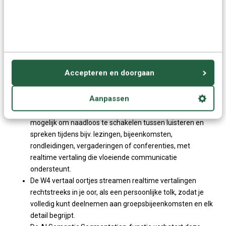
partijen tegelijkertijd kunnen spreken en luisteren,
waardoor tweetalige discussies naadloos verlopen.
Moeiteloze één-op-één gesprekken:
Praat spontaan
zonder knoppen in te drukken. Deel gewoon één oordopje
met je gesprekspartner. De W4 vertaalt direct, zodat
ongemakkelijke stiltes tot het verleden behoren.
Accepteren en doorgaan
Listen & Play (Luistermodus)
Aanpassen
De Listen & Play-modus van de Timekettle W4 maakt het
mogelijk om naadloos te schakelen tussen luisteren en
spreken tijdens bijv. lezingen, bijeenkomsten,
rondleidingen, vergaderingen of conferenties, met
realtime vertaling die vloeiende communicatie
ondersteunt.
De W4 vertaal oortjes streamen realtime vertalingen
rechtstreeks in je oor, als een persoonlijke tolk, zodat je
volledig kunt deelnemen aan groepsbijeenkomsten en elk
detail begrijpt.