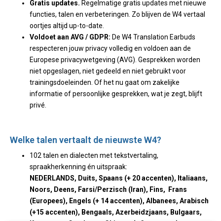
Gratis updates.
Regelmatige gratis updates met nieuwe
functies, talen en verbeteringen. Zo blijven de W4 vertaal
oortjes altijd up-to-date.
Voldoet aan AVG / GDPR:
De W4 Translation Earbuds
respecteren jouw privacy volledig en voldoen aan de
Europese privacywetgeving (AVG). Gesprekken worden
niet opgeslagen, niet gedeeld en niet gebruikt voor
trainingsdoeleinden. Of het nu gaat om zakelijke
informatie of persoonlijke gesprekken, wat je zegt, blijft
privé.
Welke talen vertaalt de nieuwste W4?
102 talen en dialecten met tekstvertaling,
spraakherkenning én uitspraak:
NEDERLANDS, Duits, Spaans (+ 20 accenten), Italiaans,
Noors, Deens, Farsi/Perzisch (Iran), Fins, Frans
(Europees), Engels (+ 14 accenten), Albanees, Arabisch
(+15 accenten), Bengaals, Azerbeidzjaans, Bulgaars,