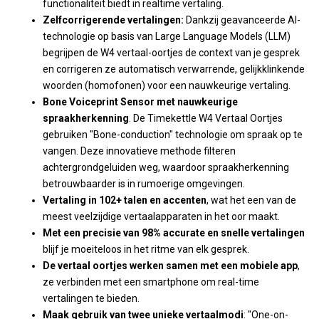
functionaliteit biedt in realtime vertaling.
Zelfcorrigerende vertalingen:
Dankzij geavanceerde AI-
technologie op basis van Large Language Models (LLM)
begrijpen de W4 vertaal-oortjes de context van je gesprek
en corrigeren ze automatisch verwarrende, gelijkklinkende
woorden (homofonen) voor een nauwkeurige vertaling.
Bone Voiceprint Sensor met nauwkeurige
spraakherkenning
. De Timekettle W4 Vertaal Oortjes
gebruiken "Bone-conduction" technologie om spraak op te
vangen. Deze innovatieve methode filteren
achtergrondgeluiden weg, waardoor spraakherkenning
betrouwbaarder is in rumoerige omgevingen.
Vertaling in 102+ talen en accenten
, wat het een van de
meest veelzijdige vertaalapparaten in het oor maakt.
Met een precisie van 98% accurate en snelle vertalingen
blijf je moeiteloos in het ritme van elk gesprek.
De vertaal oortjes werken samen met een mobiele app
,
ze verbinden met een smartphone om real-time
vertalingen te bieden.
Maak gebruik van twee unieke vertaalmodi
: "One-on-