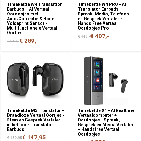
Timekettle W4 Translation
Timekettle W4 PRO - AI
Earbuds – AI Vertaal
Translator Earbuds -
Oordopjes met
Spraak, Media, Telefoon-
Auto‑Correctie & Bone
en Gesprek Vertaler -
Voiceprint Sensor -
Hands Free Vertaal
Multifunctionele Vertaal
Oordopjes Pro
Oortjes
€ 407,-
€ 449,-
€ 289,-
€ 349,-
Timekettle M3 Translator -
Timekettle X1 - AI Realtime
Draadloze Vertaal Oortjes -
Vertaalcomputer +
Stem en Gesprek Vertaler
Oordopjes - Spraak,
in het oor - Translator
Gesprek en Media Vertaler
Earbuds
+ Handsfree Vertaal
Oordopjes
€ 147,95
€ 159,95