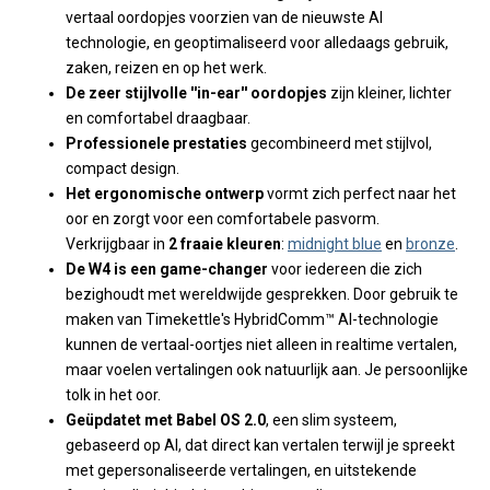
vertaal oordopjes voorzien van de nieuwste AI
technologie, en geoptimaliseerd voor alledaags gebruik,
zaken, reizen en op het werk.
De zeer stijlvolle ''in-ear'' oordopjes
zijn kleiner, lichter
en comfortabel draagbaar.
Professionele prestaties
gecombineerd met stijlvol,
compact design.
Het ergonomische ontwerp
vormt zich perfect naar het
oor en zorgt voor een comfortabele pasvorm.
V
erkrijgbaar in
2 fraaie kleuren
:
midnight blue
en
bronze
.
De W4 is een game-changer
voor iedereen die zich
bezighoudt met wereldwijde gesprekken. Door gebruik te
maken van Timekettle's HybridComm™ AI-technologie
kunnen de vertaal-oortjes niet alleen in realtime vertalen,
maar voelen vertalingen ook natuurlijk aan. Je persoonlijke
tolk in het oor.
Geüpdatet met Babel OS 2.0
, een slim systeem,
gebaseerd op AI, dat direct kan vertalen terwijl je spreekt
met gepersonaliseerde vertalingen, en uitstekende