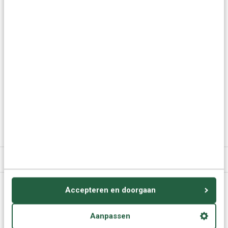
De Berberse taal:
Met deze taalcursus leer je het
Berber Tarafit
.
Tarafit wordt ook
wel
Tamazight
of
Riffijns
genoemd. Berber Tarafit wordt vooral
gesproken in de landen Algerije, Marokko, Niger, Mali en Libië.
Meer keuzes:
Berbers leren
> Cursussen Berber Tarafit
Specificaties
Accepteren en doorgaan
Vragen of advies nodig?
Vraag het onze experts.
Aanpassen