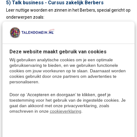
5)
Talk business - Cursus zakelijk Berbers
Leer nuttige woorden en zinnen in het Berbers, special gericht op
onderwerpen zoals:
Sport, Technologie, Hobby en meer. Perfect voor het ontmoeten
van vrienden en collega's.
6) Extra: Gratis luistercursus Berbers (Download)
Deze website maakt gebruik van cookies
Deze audio taalcursus Berbers wordt direct als download via e-
Wij gebruiken analytische cookies om je een optimale
mail toegezonden. Handig voor gebruik op een PC, Tablet of
gebruikservaring te bieden, en we gebruiken functionele
Smartphone, waarmee je ook
mobiel of onderweg Berbers
cookies om jouw voorkeuren op te slaan. Daarnaast worden
kunt leren
en de
juiste uitspraak
kunt oefenen.
cookies gebruikt door onze partners om advertenties te
personaliseren.
Door op ‘Accepteren en doorgaan’ te klikken, geef je
Afronding:
toestemming voor het gebruik van de ingestelde cookies. Je
gaat dan akkoord met onze privacyverklaring, zoals
Als je de Ultimate set hebt afgerond zul je met overtuiging en
omschreven in onze
cookieverklaring
.
een goede uitspraak de Berberse taal spreken in alledaagse
situaties.