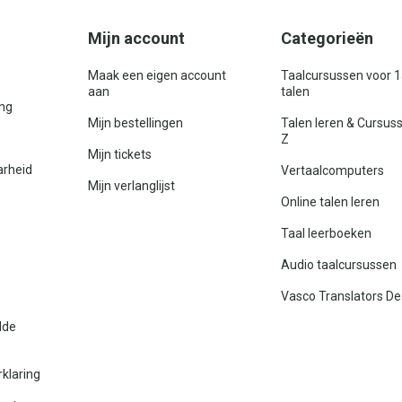
Mijn account
Categorieën
Maak een eigen account
Taalcursussen voor 
aan
talen
ing
Mijn bestellingen
Talen leren & Cursus
Z
Mijn tickets
arheid
Vertaalcomputers
Mijn verlanglijst
Online talen leren
Taal leerboeken
Audio taalcursussen
Vasco Translators De
lde
rklaring