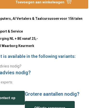
Toevoegen aan winkelwagen
uters, AI Vertalers & Taalcursussen voor 156 talen
port & Service
rging NL + BE vanaf 25,-
l Waarborg Keurmerk
 is available in the following variants:
 advies nodig?
 experts.
Grotere aantallen nodig?
ntact op
Offerte aanvragen