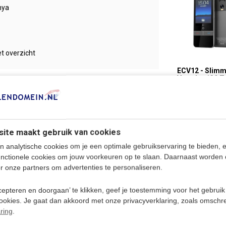
nya
t overzicht
ECV12 - Slim
Vertaler 139 T
Draagbare Sp
 Tigrinya
Vertaler - Offl
Online
Vertaalcompu
€ 108
boek Beeldwoordenboek
€ 118,95
ite maakt gebruik van cookies
n analytische cookies om je een optimale gebruikservaring te bieden, 
unctionele cookies om jouw voorkeuren op te slaan. Daarnaast worden 
stus 2021
r onze partners om advertenties te personaliseren.
epteren en doorgaan’ te klikken, geef je toestemming voor het gebruik
cookies. Je gaat dan akkoord met onze privacyverklaring, zoals omschr
460776410
ring
.