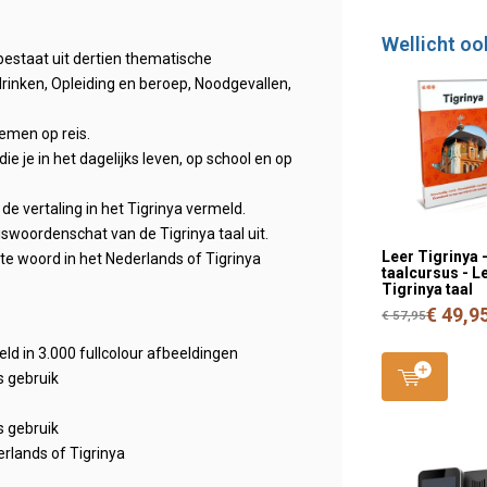
Wellicht oo
estaat uit dertien thematische
rinken, Opleiding en beroep, Noodgevallen,
emen op reis.
 je in het dagelijks leven, op school en op
de vertaling in het Tigrinya vermeld.
iswoordenschat van de Tigrinya taal uit.
Leer Tigrinya 
iste woord in het Nederlands of Tigrinya
taalcursus - L
Tigrinya taal
€ 49,9
€ 57,95
d in 3.000 fullcolour afbeeldingen
s gebruik
s gebruik
erlands of Tigrinya