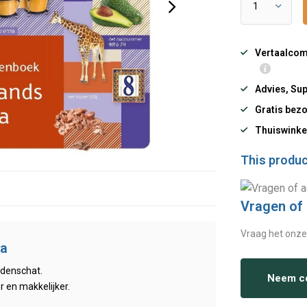
Vertaalcomp
Advies, Sup
Gratis bezo
Thuiswinke
This product
Vragen of
Vraag het onze
ya
rdenschat.
Neem co
r en makkelijker.