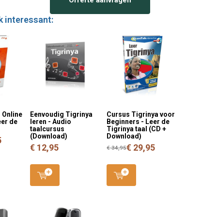
k interessant:
- Online
Eenvoudig Tigrinya
Cursus Tigrinya voor
eer de
leren - Audio
Beginners - Leer de
taalcursus
Tigrinya taal (CD +
(Download)
Download)
5
€ 12,95
€ 29,95
€ 34,95