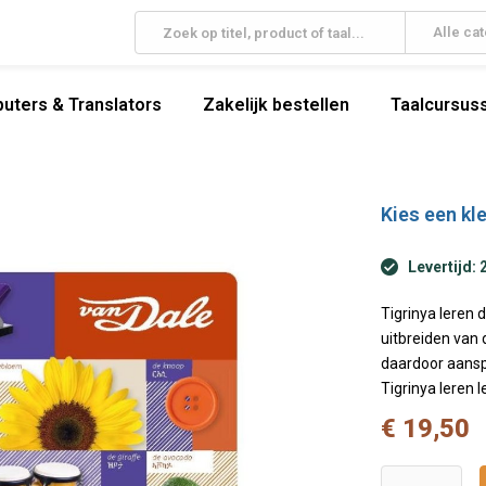
Alle ca
uters & Translators
Zakelijk bestellen
Taalcursuss
Kies een kle
Levertijd: 
Tigrinya leren 
uitbreiden van 
daardoor aansp
Tigrinya leren 
€ 19,50