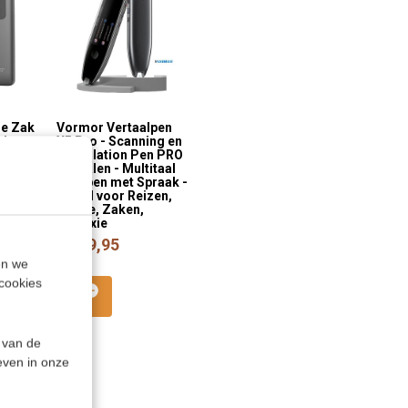
me Zak
Vormor Vertaalpen
alen -
X5 Pro - Scanning en
raak
Translation Pen PRO
ine en
112 talen - Multitaal
Leespen met Spraak -
ter
Ideaal voor Reizen,
Studie, Zaken,
,95
Dyslexie
€ 109,95
en we
cookies
 van de
even in onze