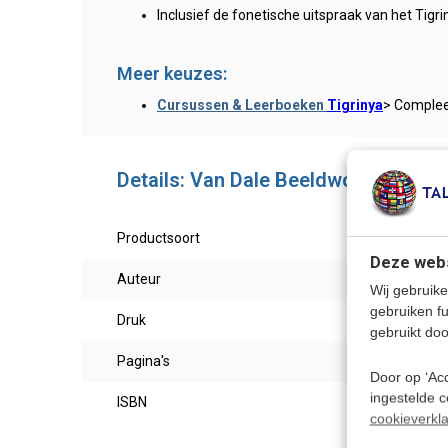
Inclusief de fonetische uitspraak van het Tigri
Meer keuzes:
Cursussen & Leerboeken
Tigrinya
> Complee
Details: Van Dale Beeldwoordenboek
Productsoort
Leer
Deze webs
Auteur
Wij gebruike
gebruiken f
Druk
augu
gebruikt doo
Pagina's
400
Door op ‘Acc
ingestelde 
ISBN
9789
cookieverkla