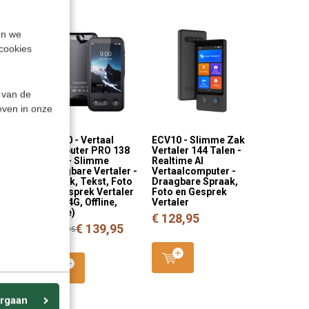
en we
cookies
 van de
even in onze
W1 4.0 - Vertaal
ECV10 - Slimme Zak
Luxe
Computer PRO 138
Vertaler 144 Talen -
oor
talen - Slimme
Realtime AI
tor V4)
Draagbare Vertaler -
Vertaalcomputer -
Spraak, Tekst, Foto
Draagbare Spraak,
en Gesprek Vertaler
Foto en Gesprek
(Wifi, 4G, Offline,
Vertaler
Online)
€ 128,95
€ 139,95
€ 159,95
rgaan