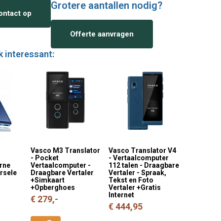
Grotere aantallen nodig?
ntact op
Offerte aanvragen
k interessant:
Vasco M3 Translator
Vasco Translator V4
- Pocket
- Vertaalcomputer
erne
Vertaalcomputer -
112 talen - Draagbare
ersele
Draagbare Vertaler
Vertaler - Spraak,
+Simkaart
Tekst en Foto
+Opberghoes
Vertaler +Gratis
Internet
€ 279,-
€ 444,95