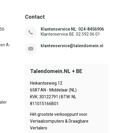
Contact
156
Klantenservice NL: 024-8456906
Klantenservice BE: 02 592 06 01
sen A-
klantenservice@talendomein.nl
Talendomein.NL + BE
Heikantseweg 12
6587 AN - Middelaar (NL)
KVK: 30122791 | BTW: NL
aler
811015166B01
Hét grootste verkooppunt voor:
Vertaalcomputers & Draagbare
Vertalers