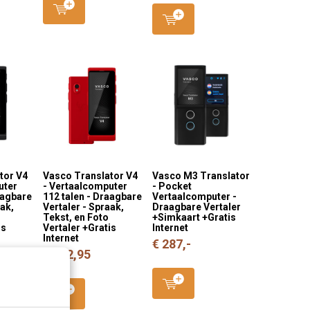
tor V4
Vasco Translator V4
Vasco M3 Translator
uter
- Vertaalcomputer
- Pocket
aagbare
112 talen - Draagbare
Vertaalcomputer -
aak,
Vertaler - Spraak,
Draagbare Vertaler
Tekst, en Foto
+Simkaart +Gratis
is
Vertaler +Gratis
Internet
Internet
€ 287,-
€ 442,95