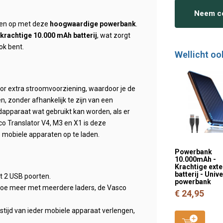
Neem co
ten op met deze
hoogwaardige powerbank
.
krachtige 10.000 mAh batterij
, wat zorgt
ok bent.
Wellicht oo
or extra stroomvoorziening, waardoor je de
, zonder afhankelijk te zijn van een
apparaat wat gebruikt kan worden, als er
co Translator V4, M3 en X1 is deze
 mobiele apparaten op te laden.
Powerbank
10.000mAh -
Krachtige ext
batterij - Univ
t 2 USB poorten.
powerbank
doe meer met meerdere laders, de Vasco
€ 24,95
tijd van ieder mobiele apparaat verlengen,