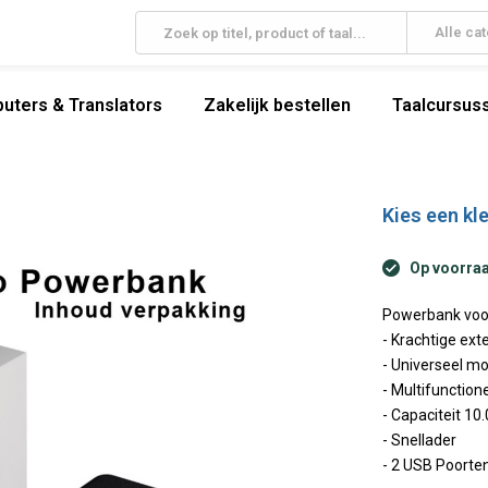
Alle ca
uters & Translators
Zakelijk bestellen
Taalcursuss
Kies een kle
Op voorraa
Powerbank voor
- Krachtige exte
- Universeel m
- Multifunction
- Capaciteit 1
- Snellader
- 2 USB Poorte