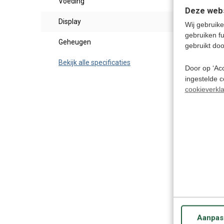
Voeding
Power
Deze webs
Display
NVT
Wij gebruike
gebruiken f
Geheugen
NVT
gebruikt doo
Bekijk alle specificaties
Door op ‘Acc
ingestelde 
cookieverkla
Aanpas