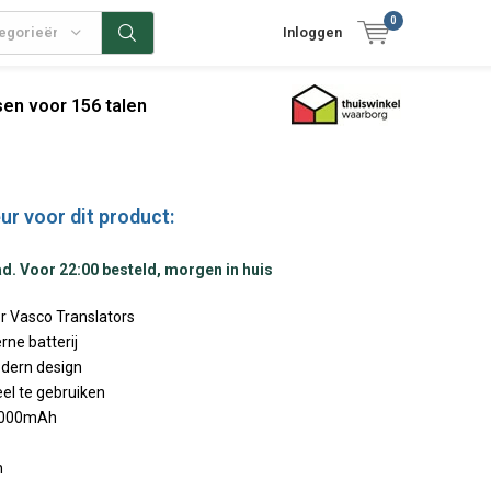
0
tegorieën
Inloggen
en voor 156 talen
ur voor dit product:
d. Voor 22:00 besteld, morgen in huis
 Vasco Translators
rne batterij
odern design
eel te gebruiken
0.000mAh
n