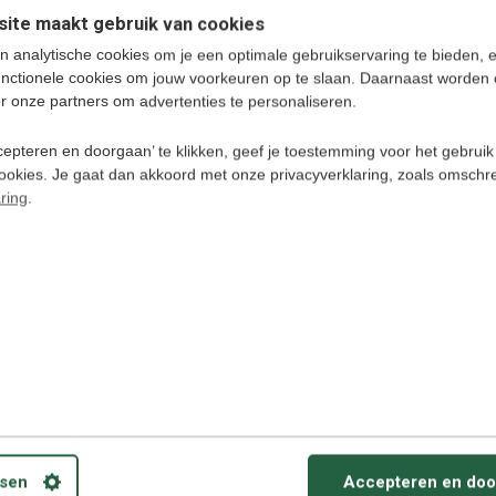
bank 10000 mAh, Output 5 V-2A/2A, input 5V-2A
ite maakt gebruik van cookies
n analytische cookies om je een optimale gebruikservaring te bieden, 
unctionele cookies om jouw voorkeuren op te slaan. Daarnaast worden 
r onze partners om advertenties te personaliseren.
epteren en doorgaan’ te klikken, geef je toestemming voor het gebruik
cookies. Je gaat dan akkoord met onze privacyverklaring, zoals omschr
ring
.
Vasco V4
Opberghoes (
opberghoes v
Vasco Transla
€ 28,95
sen
Accepteren en doo