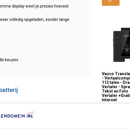
t slimme display weet je precies hoeveel
weer volledig opgeladen, zonder lange
lle keuzes
Vasco Transla
- Vertaalcomp
112 talen - Dr
Vertaler - Spr
atterij
Tekst en Foto
Vertaler +Grat
Internet
€ 444,95
gram
 x 1.5 CM