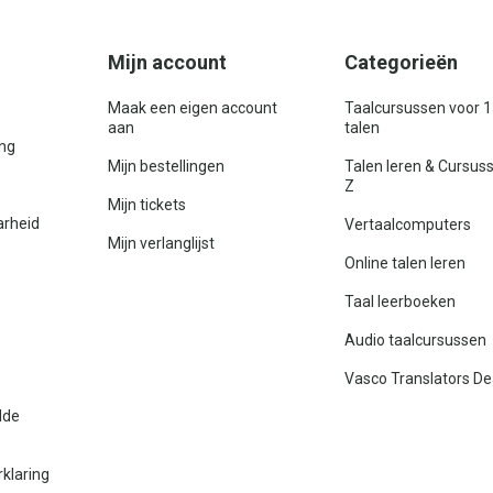
Mijn account
Categorieën
Maak een eigen account
Taalcursussen voor 
aan
talen
ing
Mijn bestellingen
Talen leren & Cursus
Z
Mijn tickets
arheid
Vertaalcomputers
Mijn verlanglijst
Online talen leren
Taal leerboeken
Audio taalcursussen
Vasco Translators De
lde
rklaring