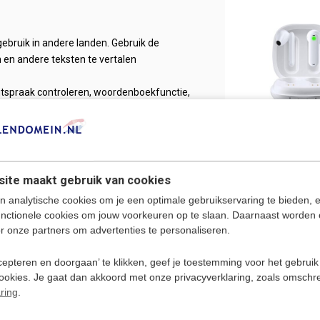
gebruik in andere landen. Gebruik de
n en andere teksten te vertalen
uitspraak controleren, woordenboekfunctie,
steuning
Timekettle W
t documenten in vreemde talen, zoals
| AI Vertaal O
rtsen en verpleegkundigen voor medische
- Stem en Ges
Vertaler in het
 deze vertaalpen snel begrip van de inhoud
ite maakt gebruik van cookies
Translation E
€ 289,-
n analytische cookies om je een optimale gebruikservaring te bieden, 
unctionele cookies om jouw voorkeuren op te slaan. Daarnaast worden 
 scholen om teksten in boeken of
r onze partners om advertenties te personaliseren.
ttig voor het zelfstandig leren voor
sproblemen en gemak voor docenten.
epteren en doorgaan’ te klikken, geef je toestemming voor het gebruik
issen
cookies. Je gaat dan akkoord met onze privacyverklaring, zoals omschr
ring
.