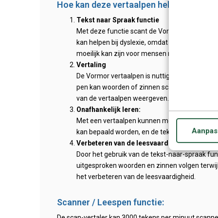
Hoe kan deze vertaalpen helpen voor dy
Tekst naar Spraak functie
Met deze functie scant de Vormor vertaalpen
kan helpen bij dyslexie, omdat het de noodzaa
moeilijk kan zijn voor mensen met dyslexie.
Vertaling
De Vormor vertaalpen is nuttig voor mensen m
pen kan woorden of zinnen scannen en de vert
van de vertaalpen weergeven.
Onafhankelijk leren:
Met een vertaalpen kunnen mensen met dyslex
Aanpas
kan bepaald worden, en de tekst zo vaak als n
Verbeteren van de leesvaardigheid
Door het gebruik van de tekst-naar-spraak fu
uitgesproken woorden en zinnen volgen terwijl z
het verbeteren van de leesvaardigheid.
Scanner / Leespen functie:
De scan-vertaler kan 3000 tekens per minuut scanne