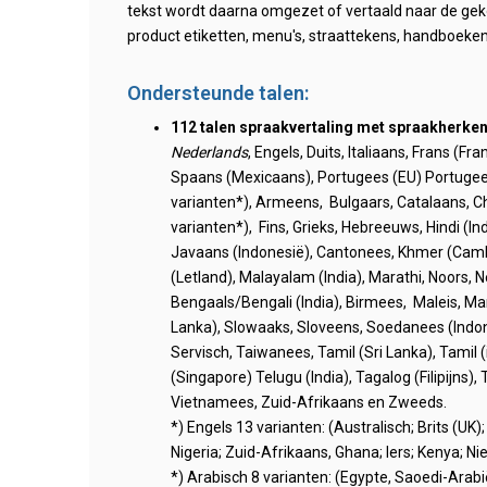
tekst wordt daarna omgezet of vertaald naar de gekoz
product etiketten, menu's, straattekens, handboeken
Ondersteunde talen:
112 talen spraakvertaling met spraakherken
Nederlands
, Engels, Duits, Italiaans, Frans (Fr
Spaans (Mexicaans), Portugees (EU) Portugees
varianten*), Armeens, Bulgaars, Catalaans, C
varianten*), Fins, Grieks, Hebreeuws, Hindi (In
Javaans (Indonesië), Cantonees, Khmer (Cambo
(Letland), Malayalam (India), Marathi, Noors, 
Bengaals/Bengali (India), Birmees, Maleis, M
Lanka), Slowaaks, Sloveens, Soedanees (Indone
Servisch, Taiwanees, Tamil (Sri Lanka), Tamil (i
(Singapore) Telugu (India), Tagalog (Filipijns), 
Vietnamees, Zuid-Afrikaans en Zweeds.
*) Engels 13 varianten: (Australisch; Brits (UK)
Nigeria; Zuid-Afrikaans, Ghana; Iers; Kenya; N
*) Arabisch 8 varianten: (Egypte, Saoedi-Arabi