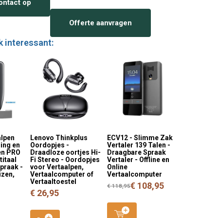
ntact op
Offerte aanvragen
k interessant:
alpen
Lenovo Thinkplus
ECV12 - Slimme Zak
ning en
Oordopjes -
Vertaler 139 Talen -
en PRO
Draadloze oortjes Hi-
Draagbare Spraak
titaal
Fi Stereo - Oordopjes
Vertaler - Offline en
praak -
voor Vertaalpen,
Online
izen,
Vertaalcomputer of
Vertaalcomputer
Vertaaltoestel
€ 108,95
€ 118,95
€ 26,95