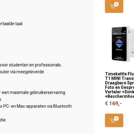
ertaalde taal
 voor studenten en professionals.
mputer via meegeleverde
Timekettle Flu
T1 MINI Transl
Draagbare Spr
Foto en Gespr
Vertaler +Sim
r een maximale gebruikerservaring
+Beschermho
s
€ 169,-
ows PC- en Mac-apparaten via Bluetooth.
ntie