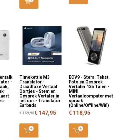
entalk
Timekettle M3
ECV9 - Stem, Tekst,
ator -
Translator -
Foto en Gesprek
aak,
Draadloze Vertaal
Vertaler 135 Talen -
ek
Oortjes - Stem en
MINI
kaart
Gesprek Vertaler in
Vertaalcomputer met
es
het oor - Translator
spraak
Earbuds
(Online/Offline/Wifi)
€ 147,95
€ 118,95
€ 159,95