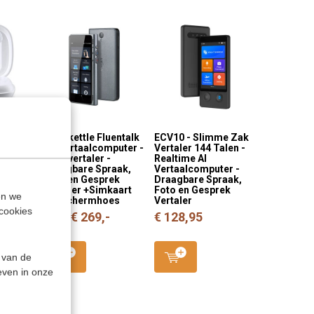
T2 EDGE
Timekettle Fluentalk
ECV10 - Slimme Zak
ordopjes
T1 Vertaalcomputer -
Vertaler 144 Talen -
prek
Handvertaler -
Realtime AI
 oor - AI
Draagbare Spraak,
Vertaalcomputer -
arbuds
Foto en Gesprek
Draagbare Spraak,
Vertaler +Simkaart
Foto en Gesprek
en we
+Beschermhoes
Vertaler
cookies
€ 269,-
€ 128,95
€ 299,-
 van de
even in onze