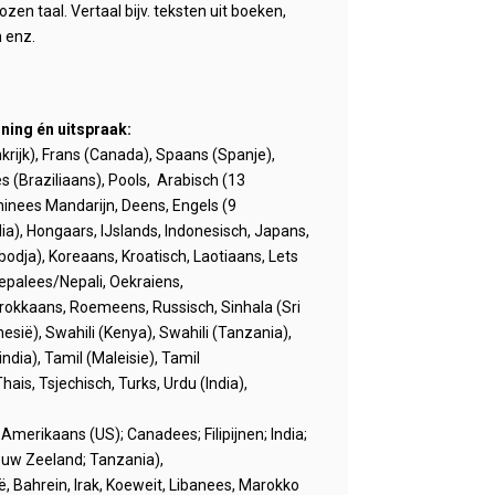
en taal. Vertaal bijv. teksten uit boeken,
 enz.
ning én uitspraak:
ankrijk), Frans (Canada), Spaans (Spanje),
 (Braziliaans), Pools, Arabisch (13
hinees Mandarijn, Deens, Engels (9
dia), Hongaars, IJslands, Indonesisch, Japans,
dja), Koreaans, Kroatisch, Laotiaans, Lets
Nepalees/Nepali, Oekraiens,
arokkaans, Roemeens, Russisch, Sinhala (Sri
sië), Swahili (Kenya), Swahili (Tanzania),
ndia), Tamil (Maleisie), Tamil
Thais, Tsjechisch, Turks, Urdu (India),
; Amerikaans (US); Canadees; Filipijnen; India;
ieuw Zeeland; Tanzania),
ë, Bahrein, Irak, Koeweit, Libanees, Marokko