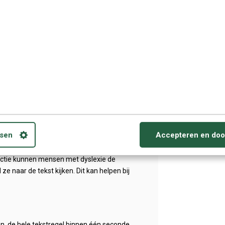
slexie?
, waarna deze hardop wordt voorgelezen. Dit
k vermindert om visueel te lezen, wat
et dyslexie om een tweede taal te leren. De
aling hardop voorlezen, of op het scherm
ie zelfstandig werken. Het eigen tempo
sen
Accepteren en doo
odig opnieuw beluisteren.
nctie kunnen mensen met dyslexie de
e naar de tekst kijken. Dit kan helpen bij
n, de hele tekstregel binnen één seconde