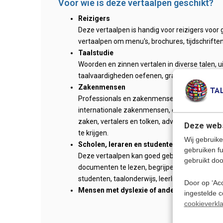
Voor wie is deze vertaalpen geschikt?
Reizigers
Deze vertaalpen is handig voor reizigers voor 
vertaalpen om menu's, brochures, tijdschrifte
Taalstudie
Woorden en zinnen vertalen in diverse talen, 
taalvaardigheden oefenen, grammaticaonder
Zakenmensen
Professionals en zakenmensen die werken me
internationale zakenmensen, onderzoekers, a
zaken, vertalers en tolken, advocaten om met
Deze webs
te krijgen.
Wij gebruike
Scholen, leraren en studenten
gebruiken f
Deze vertaalpen kan goed gebruikt worden op
gebruikt doo
documenten te lezen, begrijpen of vertalen. Nu
studenten, taalonderwijs, leerlingen met lee
Door op ‘Acc
Mensen met dyslexie of andere leerstoorn
ingestelde 
cookieverkla