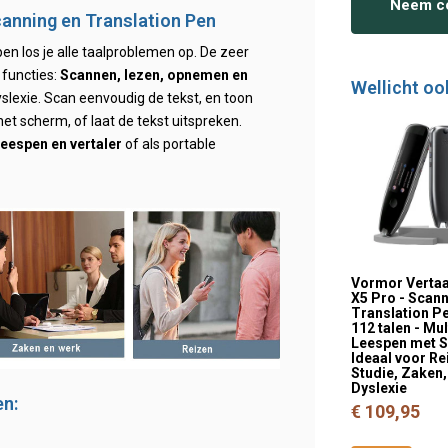
Neem co
canning en Translation Pen
en los je alle taalproblemen op. De zeer
 functies:
Scannen, lezen, opnemen en
Wellicht oo
slexie. Scan eenvoudig de tekst, en toon
het scherm, of laat de tekst uitspreken.
eespen en vertaler
of als portable
Vormor Verta
X5 Pro - Scan
Translation P
112 talen - Mul
Leespen met S
Ideaal voor Re
Studie, Zaken,
Dyslexie
en:
€ 109,95