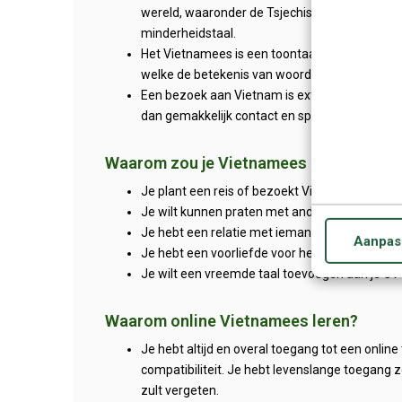
wereld, waaronder de Tsjechische Republiek, 
minderheidstaal.
Het Vietnamees is een toontaal; de noordelijk
welke de betekenis van woorden kan beïnvloe
Een bezoek aan Vietnam is extra leuk wanneer j
dan gemakkelijk contact en spreek je over all
Waarom zou je Vietnamees leren?
Je plant een reis of bezoekt Vietnam, China, 
Je wilt kunnen praten met andere Vietnamez
Je hebt een relatie met iemand die de Vietna
Aanpas
Je hebt een voorliefde voor het leren van exot
Je wilt een vreemde taal toevoegen aan je CV
Waarom online Vietnamees leren?
Je hebt altijd en overal toegang tot een onlin
compatibiliteit. Je hebt levenslange toegang 
zult vergeten.