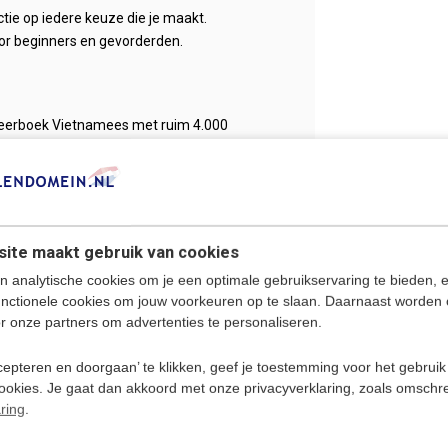
actie op iedere keuze die je maakt.
or beginners en gevorderden.
 leerboek Vietnamees met ruim 4.000
open met iemand uit Vietnam? Met deze
 van termen opgenomen inclusief duidelijke
ite maakt gebruik van cookies
 leren van de Vietnamese taal.
n analytische cookies om je een optimale gebruikservaring te bieden, 
tnam.
unctionele cookies om jouw voorkeuren op te slaan. Daarnaast worden 
ds
&
Nederlands Vietnamees
om eigen
r onze partners om advertenties te personaliseren.
epteren en doorgaan’ te klikken, geef je toestemming voor het gebruik
cookies. Je gaat dan akkoord met onze privacyverklaring, zoals omschr
ring
.
an Vietnam en wordt in delen van China,
 groepen sprekers in andere landen in de