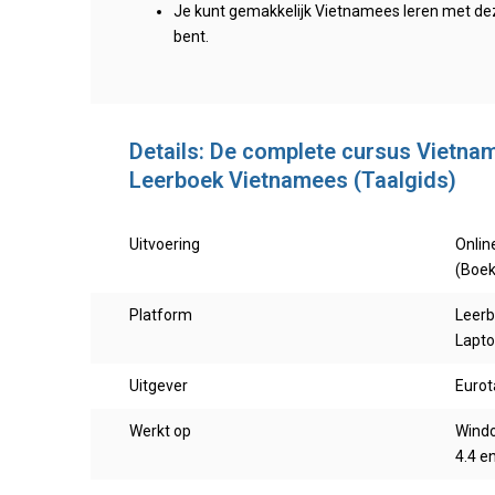
Je kunt gemakkelijk Vietnamees leren met deze
bent.
Details: De complete cursus Vietnam
Leerboek Vietnamees (Taalgids)
Uitvoering
Onlin
(Boek
Platform
Leerb
Lapto
Uitgever
Eurot
Werkt op
Windo
4.4 e