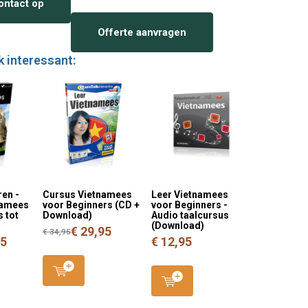
ntact op
Offerte aanvragen
k interessant:
ren -
Cursus Vietnamees
Leer Vietnamees
namees
voor Beginners (CD +
voor Beginners -
 tot
Download)
Audio taalcursus
(Download)
€ 29,95
€ 34,95
95
€ 12,95