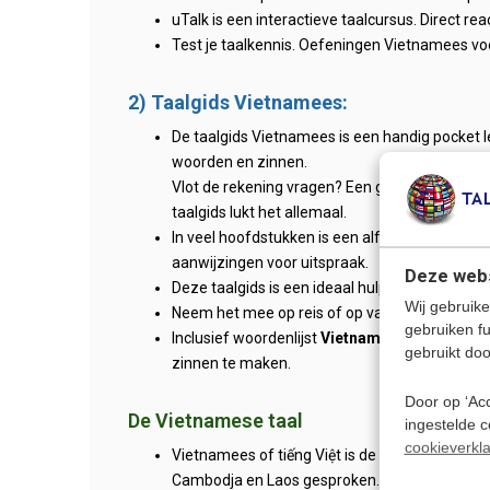
uTalk is een interactieve taalcursus. Direct re
Test je taalkennis. Oefeningen Vietnamees vo
2) Taalgids Vietnamees:
De taalgids Vietnamees is een handig pocket
woorden en zinnen.
Vlot de rekening vragen? Een gesprek aankn
taalgids lukt het allemaal.
In veel hoofdstukken is een alfabetische lijst
aanwijzingen voor uitspraak.
Deze webs
Deze taalgids is een ideaal hulpmiddel bij het
Wij gebruike
Neem het mee op reis of op vakantie naar Vie
gebruiken f
Inclusief woordenlijst
Vietnamees-Nederlan
gebruikt doo
zinnen te maken.
Door op ‘Acc
De Vietnamese taal
ingestelde 
cookieverkla
Vietnamees of tiếng Việt is de officiële taal v
Cambodja en Laos gesproken. Er zijn ook grote