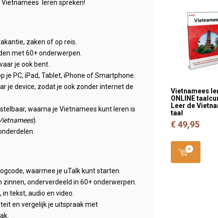
t Vietnamees leren spreken!
kantie, zaken of op reis.
rden met 60+ onderwerpen.
waar je ook bent.
p je PC, iPad, Tablet, iPhone of Smartphone.
 je device, zodat je ook zonder internet de
Vietnamees le
ONLINE taalcur
Leer de Vietn
instelbaar, waarna je Vietnamees kunt leren is
taal
-Vietnamees
).
€ 49,95
onderdelen.
nlogcode, waarmee je uTalk kunt starten.
n zinnen, onderverdeeld in 60+ onderwerpen.
in tekst, audio en video.
teit en vergelijk je uitspraak met
ak.