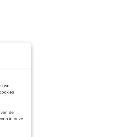
en we
cookies
 van de
even in onze