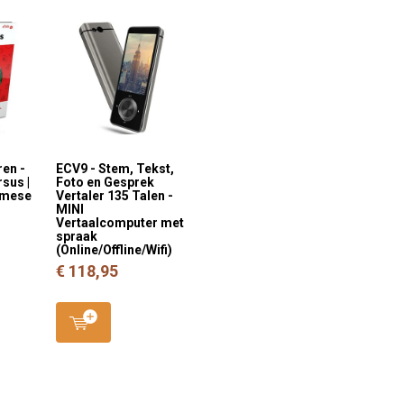
ren -
ECV9 - Stem, Tekst,
sus |
Foto en Gesprek
amese
Vertaler 135 Talen -
MINI
Vertaalcomputer met
spraak
(Online/Offline/Wifi)
€ 118,95