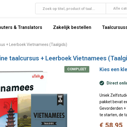
Alle ca
uters & Translators
Zakelijk bestellen
Taalcursuss
sus + Leerboek Vietnamees (Taalgids)
ne taalcursus + Leerboek Vietnamees (Taalg
Kies een kle
COMPLEET
Direct onli
Uniek Zelfstud
pakket bevat e
Gevorderden + T
te starten, de 
€ 58,95