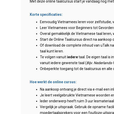
Met deze online taalcursus start je vandaag nog me
Korte specificaties:
Eenvoudig Vietnamees leren voor zelfstudie, va
Leer Vietnamees voor Beginners tot Gevorde
Overal gemakkelijk de Vietnamese taal leren, 
Start de Online Taalcursus direct na aankoop o
Of download de complete inhoud van uTalk naar
taal kunt leren.
Te volgen vanuit
iedere
taal. De eigen taal is 
vanuit iedere gewenste taal (
Bijv. Nederlands
Onbeperkte toegang tot de taalcursus en alle 
Hoe werkt de online cursus:
Na aankoop ontvang je direct via e-mail een i
Je leert veelgebruikte Vietnamese woorden e
Ieder onderwerp heeft ruim 3 uur lesmateriaal, 
Vergelijk je uitspraak. Gebruik de opname facili
moedertaalsprekers voor een foutloze uitspra