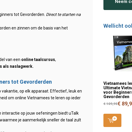
Neem co
ginners tot Gevorderden.
Direct te starten na
Wellicht oo
rden en zinnen om de basis van het
del van een
online taalcursus
,
s als naslagwerk.
nners tot Gevorderden
Vietnamees le
Ultimate Viet
vakantie, op elk apparaat. Effectief, leuk en
voor Beginners
Gevorderden
kheid om online Vietnamees te leren op ieder
€ 89,
€ 109,95
e interactie op jouw oefeningen biedt uTalk
 waarmee je aanmerkelijk sneller de taal zult