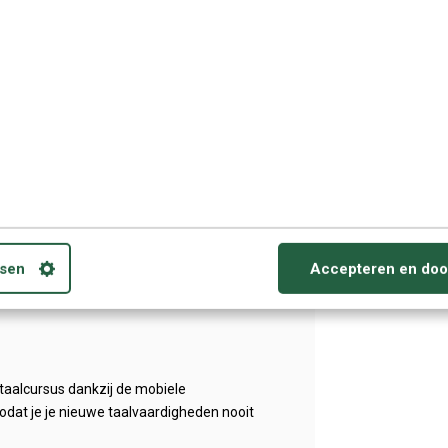
waar het Vietnamees ook erkend is als
e varianten hebben zes verschillende tonen,
den.
e de taal spreekt. Met de bevolking leg je
edaagse zaken.
Cambodja of Laos.
en
mese taal spreekt
sen
Accepteren en doo
ische talen
e taalcursus dankzij de mobiele
zodat je je nieuwe taalvaardigheden nooit