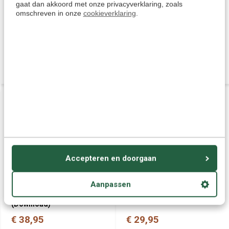
gaat dan akkoord met onze privacyverklaring, zoals
omschreven in onze
cookieverklaring
.
Prisma Duits voor
Leer Zakelijk Duits -
Zelfstudie Leerboek +
Efficient communiceren
Werkboek Pakket - Duits
(Boek + Audio)
leren niveau A2 tot B2)
€ 67,95
€ 42,95
Accepteren en doorgaan
Luistercursus Zakelijk
Zakelijk Duits leren -
Aanpassen
Duits - Duits leren voor
Cursus Business Duits
Zaken en Business
(Download)
€ 38,95
€ 29,95