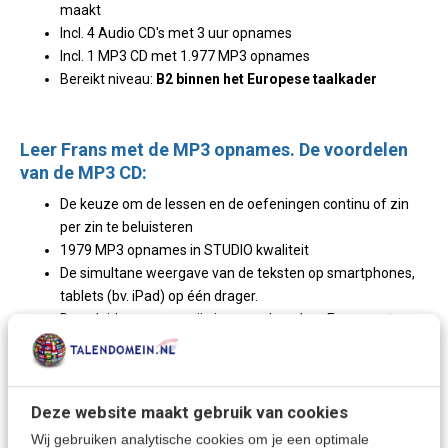
maakt
Incl. 4 Audio CD's met 3 uur opnames
Incl. 1 MP3 CD met 1.977 MP3 opnames
Bereikt niveau:
B2 binnen het Europese taalkader
Leer Frans met de MP3 opnames. De voordelen
van de MP3 CD:
De keuze om de lessen en de oefeningen continu of zin
per zin te beluisteren
1979 MP3 opnames in STUDIO kwaliteit
De simultane weergave van de teksten op smartphones,
tablets (bv. iPad) op één drager.
De geluidsopnamen zijn ingesproken door Franse acteurs
en omvatten alle dialogen en vertaaloefeningen.
Deze website maakt gebruik van cookies
Het uiteindelijk bereikte niveau met deze taalcursus is dat van de
dagelijkse omgangstaal in levend en actueel Frans.
Wij gebruiken analytische cookies om je een optimale