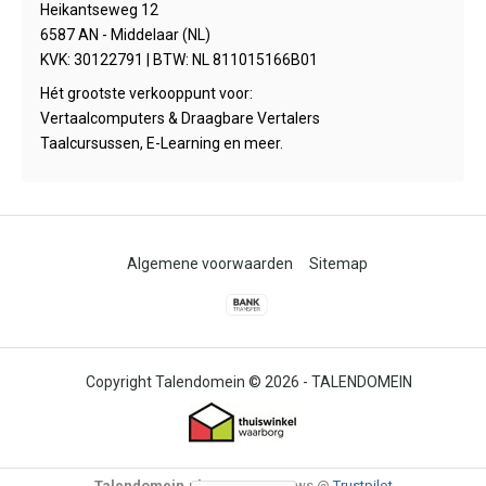
Heikantseweg 12
6587 AN - Middelaar (NL)
KVK: 30122791 | BTW: NL 811015166B01
Hét grootste verkooppunt voor:
Vertaalcomputers & Draagbare Vertalers
Taalcursussen, E-Learning en meer.
Algemene voorwaarden
Sitemap
© 2026 -
TALENDOMEIN
Talendomein.nl
4,6
/
-
85
Reviews @
Trustpilot