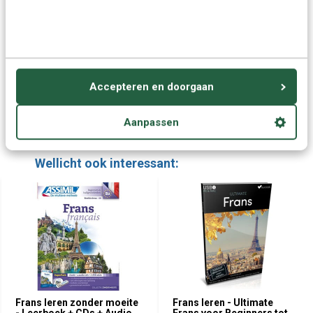
Vraag het onze experts.
Grotere aantallen
Neem contact op
nodig?
Accepteren en doorgaan
Offerte aanvragen
Aanpassen
Wellicht ook interessant:
Frans leren zonder moeite
Frans leren - Ultimate
- Leerboek + CDs + Audio
Frans voor Beginners tot