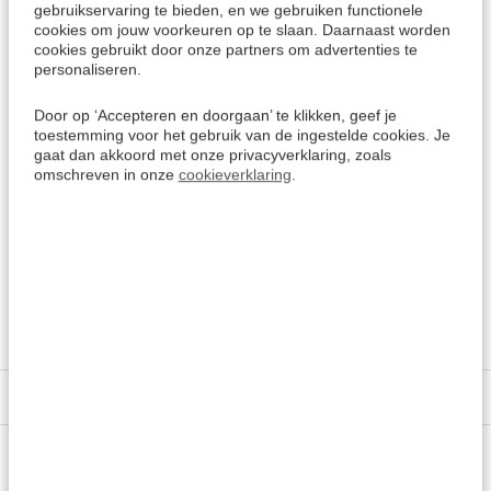
gebruikservaring te bieden, en we gebruiken functionele
cookies om jouw voorkeuren op te slaan. Daarnaast worden
cookies gebruikt door onze partners om advertenties te
Zie de nieuwe editie: Frans leren zonder
personaliseren.
moeite (2020)
Door op ‘Accepteren en doorgaan’ te klikken, geef je
Assimil Frans zonder moeite - Superpack
toestemming voor het gebruik van de ingestelde cookies. Je
gaat dan akkoord met onze privacyverklaring, zoals
omschreven in onze
cookieverklaring
.
Meer keuzes:
Leerboeken Frans
> Alle keuzes
Assimil - Taalcursussen & leerboeken
Specificaties
Vragen of advies nodig?