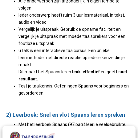
Alle onderwerpen zijn afzonderlijk in eigen tempo te
volgen
Ieder onderwerp heeft ruim 3 uur lesmateriaal, in tekst,
audio en video.
Vergelijk je uitspraak. Gebruik de opname faciliteit en
vergelijk je uitspraak met moedertaalsprekers voor een
foutloze uitspraak.
uTalk is een interactieve taalcursus. Een unieke
leermethode met directe reactie op iedere keuze die je
maakt.
Dit maakt het Spaans leren
leuk
,
effectief
en geeft
snel
resultaat
.
Test je taalkennis. Oefeningen Spaans voor beginners en
gevorderden.
2) Leerboek: Snel en vlot Spaans leren spreken
Met het leerboek Spaans (97 pag.) leer je veelgebruikte,
alledaagse Spaanse woorden en zinnen