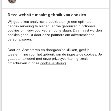
Je hoeft slechts 35 minuten per dag te leren, om vlot
resultaat te boeken
Dit leerboek is een ideaal hulpmiddel bij het leren van de
Deze website maakt gebruik van cookies
Spaanse taal.
Wij gebruiken analytische cookies om je een optimale
Na het bestuderen van het boek, beheers je voldoende
gebruikservaring te bieden, en we gebruiken functionele
woorden en zinsconstructies om de Spaanse taal vlot te
cookies om jouw voorkeuren op te slaan. Daarnaast worden
gebruiken en te verstaan.
cookies gebruikt door onze partners om advertenties te
personaliseren.
Door op ‘Accepteren en doorgaan’ te klikken, geef je
Eenvoudig Spaans leren?
toestemming voor het gebruik van de ingestelde cookies. Je
gaat dan akkoord met onze privacyverklaring, zoals
Leerboeken en Cursussen Spaans
> Alle keuzes
omschreven in onze
cookieverklaring
.
Spaans vertalen?
Draagbare vertalers & vertaalcomputers
> Handig voor
op reis!