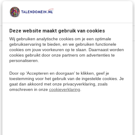
Servisch leren
> Alle cursussen
Kies een andere taal
Deze website maakt gebruik van cookies
Specificaties
Wij gebruiken analytische cookies om je een optimale
gebruikservaring te bieden, en we gebruiken functionele
cookies om jouw voorkeuren op te slaan. Daarnaast worden
Vragen of advies nodig?
cookies gebruikt door onze partners om advertenties te
personaliseren.
Vraag het onze experts.
Door op ‘Accepteren en doorgaan’ te klikken, geef je
Grotere aantallen
toestemming voor het gebruik van de ingestelde cookies. Je
gaat dan akkoord met onze privacyverklaring, zoals
Neem contact op
nodig?
omschreven in onze
cookieverklaring
.
Offerte aanvragen
Wellicht ook interessant: