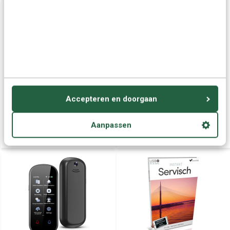
Cursus Servisch voor
Servisch leren - Ultimate
Accepteren en doorgaan
Beginners - Leer de
Servisch voor Beginners
Servische taal
tot Gevorderden
Aanpassen
€ 29,95
€ 79,95
€ 34,95
€ 92,95