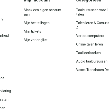
Maak een eigen account
Taalcursussen voor 
aan
talen
ing
Mijn bestellingen
Talen leren & Cursus
Z
Mijn tickets
arheid
Vertaalcomputers
Mijn verlanglijst
Online talen leren
Taal leerboeken
Audio taalcursussen
Vasco Translators De
lde
rklaring
araten
den