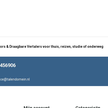
ors & Draagbare Vertalers voor thuis, reizen, studie of onderweg
8456906
ice@talendomein.nl
Mijn account
Categorieën