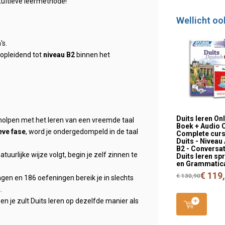
tuïtieve leermethode!
Wellicht oo
's.
 opleidend tot
niveau B2
binnen het
Duits leren Onl
holpen met het leren van een vreemde taal
Boek + Audio C
eve fase
, word je ondergedompeld in de taal
Complete cur
Duits - Niveau 
B2 - Conversat
natuurlijke wijze volgt, begin je zelf zinnen te
Duits leren sp
en Grammatic
€ 119
€ 130,90
gen en 186 oefeningen bereik je in slechts
.
en je zult Duits leren op dezelfde manier als