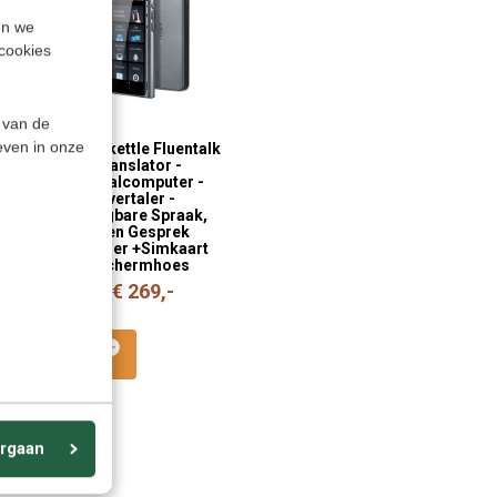
en we
cookies
 van de
even in onze
Duits
Timekettle Fluentalk
Leer
T1 Translator -
ginners
Vertaalcomputer -
Handvertaler -
Draagbare Spraak,
Foto en Gesprek
Vertaler +Simkaart
+Beschermhoes
€ 269,-
€ 299,-
rgaan