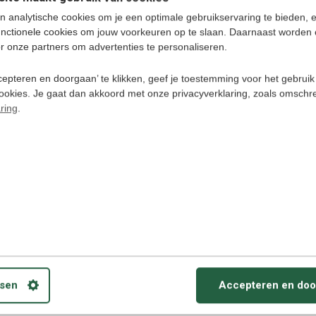
n analytische cookies om je een optimale gebruikservaring te bieden, 
unctionele cookies om jouw voorkeuren op te slaan. Daarnaast worden 
r onze partners om advertenties te personaliseren.
 moeite
epteren en doorgaan’ te klikken, geef je toestemming voor het gebruik
cookies. Je gaat dan akkoord met onze privacyverklaring, zoals omschr
Luistercursus 
(Download) - 
ring
.
Duits voor Be
oek Duits
€ 38,95
700507799
z. pocket
 roemer en Carine Caljon
sen
Accepteren en doo