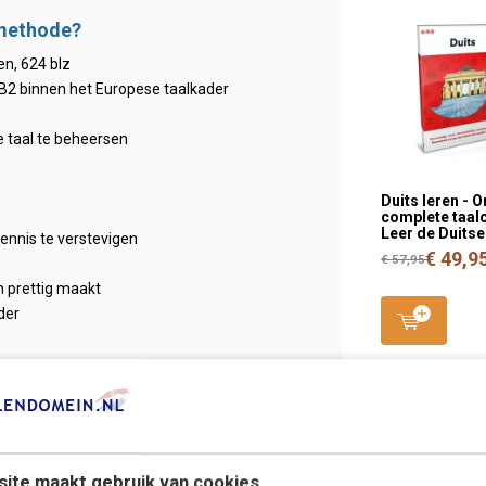
rmethode?
n, 624 blz
 B2 binnen het Europese taalkader
e taal te beheersen
Duits leren - O
complete taalc
Leer de Duitse
ennis te verstevigen
€ 49,9
€ 57,95
en prettig maakt
der
 + CD + Audio Luisterlessen
ite maakt gebruik van cookies