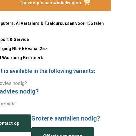
Toevoegen aan winkelwagen
uters, AI Vertalers & Taalcursussen voor 156 talen
port & Service
rging NL + BE vanaf 25,-
l Waarborg Keurmerk
 is available in the following variants:
 advies nodig?
 experts.
Grotere aantallen nodig?
ntact op
Offerte aanvragen