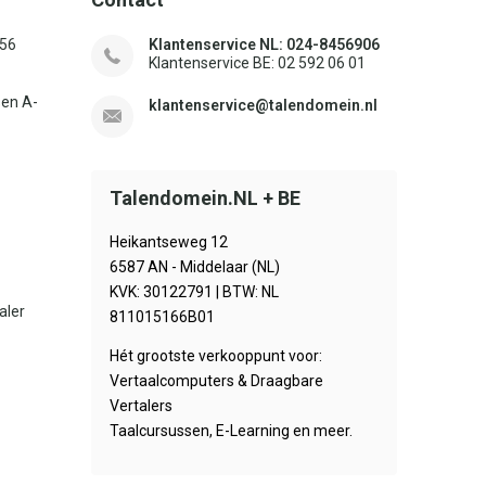
156
Klantenservice NL: 024-8456906
Klantenservice BE: 02 592 06 01
sen A-
klantenservice@talendomein.nl
Talendomein.NL + BE
Heikantseweg 12
6587 AN - Middelaar (NL)
KVK: 30122791 | BTW: NL
aler
811015166B01
Hét grootste verkooppunt voor:
Vertaalcomputers & Draagbare
Vertalers
Taalcursussen, E-Learning en meer.