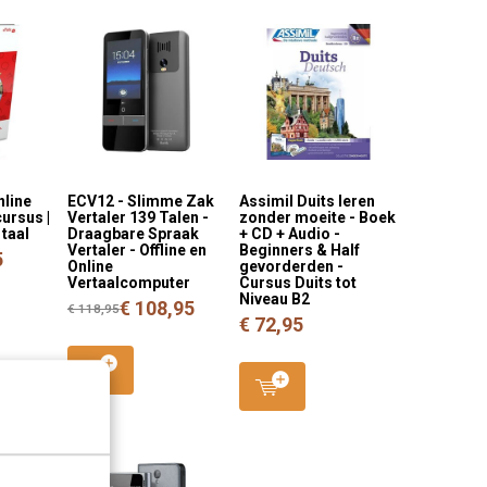
nline
ECV12 - Slimme Zak
Assimil Duits leren
ursus |
Vertaler 139 Talen -
zonder moeite - Boek
 taal
Draagbare Spraak
+ CD + Audio -
Vertaler - Offline en
Beginners & Half
5
Online
gevorderden -
Vertaalcomputer
Cursus Duits tot
Niveau B2
€ 108,95
€ 118,95
€ 72,95