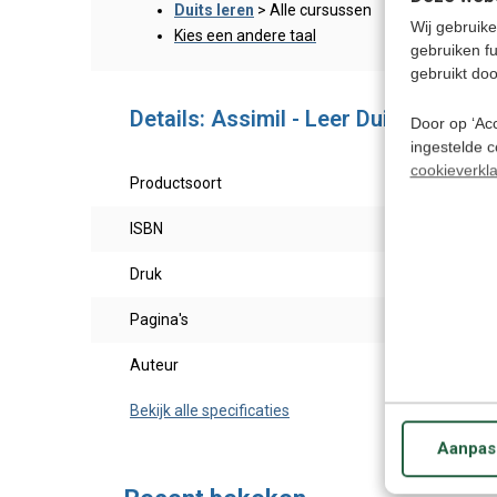
Duits leren
> Alle cursussen
Wij gebruike
Kies een andere taal
gebruiken f
gebruikt doo
Details: Assimil - Leer Duits zonder
Door op ‘Acc
ingestelde 
cookieverkla
Productsoort
Leerb
ISBN
9782
Druk
2017
Pagina's
624bl
Auteur
Maria
Bekijk alle specificaties
Aanpas