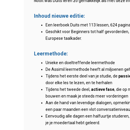
Nooit was Duits leren zo gemakkelijk als met deze in
Inhoud nieuwe editie:
Een leerboek Duits met 113 lessen, 624 pagina
Geschikt voor Beginners tot half gevorderden,
Europese taalkader.
Leermethode:
Unieke en doeltreffende leermethode
De Assimil leermethode heeft al miljoenen ge
Tijdens het eerste deel van je studie, de
passi
door elke les te lezen, en te herhalen
Tijdens het tweede deel,
actieve fase
, die op 
bouwen en maak je steeds meer vorderingen
Aan de hand van levendige dialogen, opmerkin
een paar maanden een vlot conversatieniveau
Eenvoudig alle dagen een halfuurtje studeren, 
je je moedertaal hebt geleerd.