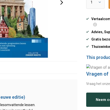
Vertaalcomp
Advies, Sup
Gratis bezo
Thuiswinke
This product
Vragen of
Vraag het onze
ieuwe editie)
Neem co
allesomvattende lessen.