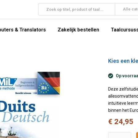
Alle ca
uters & Translators
Zakelijk bestellen
Taalcursuss
Kies een kle
Op voorraa
Deze zelfstudie
allesomvattend
intuïtieve leer
binnen het Eur
€ 24,95