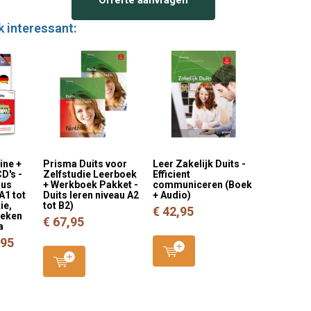
k interessant:
ine +
Prisma Duits voor
Leer Zakelijk Duits -
D's -
Zelfstudie Leerboek
Efficient
sus
+ Werkboek Pakket -
communiceren (Boek
A1 tot
Duits leren niveau A2
+ Audio)
ie,
tot B2)
€ 42,95
reken
€ 67,95
a
,95