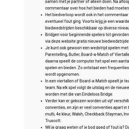
samen met je partner of alleen doen. Na afloop
commentaar over hoe het bieden had moeten 
Het biedverloop wordt ook in het commentaar
eventueel fout ging. Voorts krijg je een waarder
biedwedstrijden beschikbaar op diverse nivea
Bridgen voor beginnende spelers tot gevorder
via deze website gratis nieuwe biedwedstrijd
Je kunt ook gewoon een wedstrijd spelen me
Parentelling, Butler, Board-a-Match of Viertall
daarna speelt de computer het spel een aantal 
spelen en bieden. Zo ontstaat een frequenties
wordt opgenomen.
In een viertallen of Board-a-Match speelt je 
team. Na elk spel volgt de uitslag en de nieu
worden met die van Eindeloos Bridge.
Verder kan er gekozen worden uit vijf verschi
conventies, en zijn er veel conventies apart in
multi, 4e kleur, Walsh, Checkback Stayman, In
Truscott.
Wil je graag weten of je bod goed of fout is? D