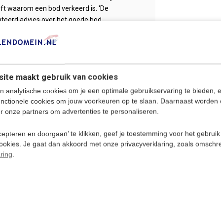
ft waarom een bod verkeerd is. 'De
nteerd advies over het goede bod.
indeloos Bridge 9 op verschillende computers
ner tegen Eindeloos Bridge spelen. Ook een
en geboden.
C's met alle Windows versies tot
Windows
ite maakt gebruik van cookies
n analytische cookies om je een optimale gebruikservaring te bieden, 
unctionele cookies om jouw voorkeuren op te slaan. Daarnaast worden 
r onze partners om advertenties te personaliseren.
epteren en doorgaan’ te klikken, geef je toestemming voor het gebruik
cookies. Je gaat dan akkoord met onze privacyverklaring, zoals omschr
ring
.