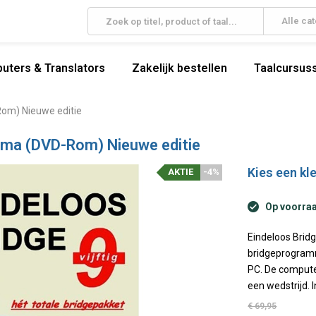
Alle ca
uters & Translators
Zakelijk bestellen
Taalcursuss
Rom) Nieuwe editie
amma (DVD-Rom) Nieuwe editie
Kies een kle
AKTIE
-4%
Op voorraad
Eindeloos Bridg
bridgeprogramm
PC. De computer
een wedstrijd. I
€ 69,95