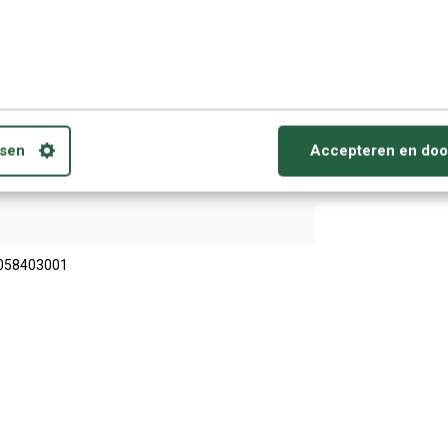
idgeprogramma (DVD-Rom)
me Bridge (Voor Windows 7, 8, 10 en hoger)
sen
Accepteren en doo
ste druk
058403001