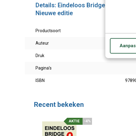
Details: Eindeloos Bridge 9.5 - Br
Nieuwe editie
Productsoort
PC Ga
Auteur
Aanpas
Druk
Nieuw
Pagina's
ISBN
9789
Recent bekeken
AKTIE
-4%