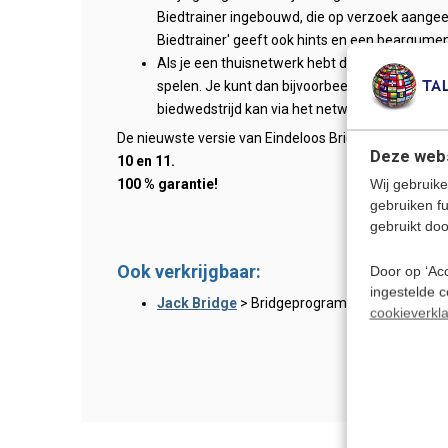
Biedtrainer ingebouwd, die op verzoek aangee
Biedtrainer' geeft ook hints en een beargume
Als je een thuisnetwerk hebt dan kan je met E
spelen. Je kunt dan bijvoorbeeld met een part
biedwedstrijd kan via het netwerk thuis word
De nieuwste versie van Eindeloos Bridge werkt met P
Deze webs
10 en 11.
Wij gebruike
100 % garantie!
gebruiken f
gebruikt doo
Ook verkrijgbaar:
Door op ‘Acc
ingestelde 
Jack Bridge
> Bridgeprogramma
cookieverkla