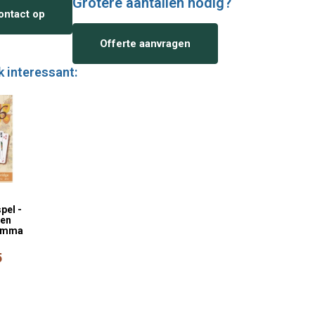
Grotere aantallen nodig?
ntact op
Offerte aanvragen
k interessant:
pel -
oen
ramma
5