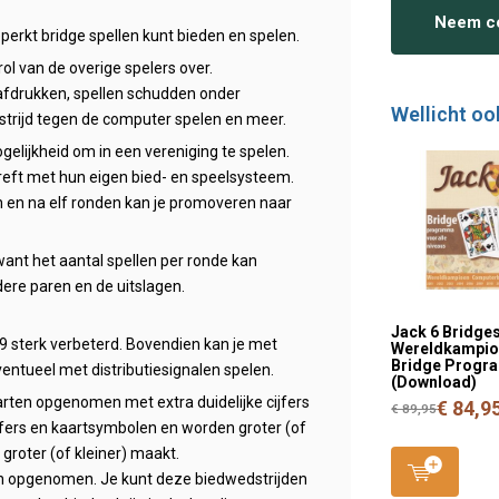
Neem co
rkt bridge spellen kunt bieden en spelen.
ol van de overige spelers over.
 afdrukken, spellen schudden onder
Wellicht oo
trijd tegen de computer spelen en meer.
gelijkheid om in een vereniging te spelen.
reft met hun eigen bied- en speelsysteem.
lijn en na elf ronden kan je promoveren naar
want het aantal spellen per ronde kan
dere paren en de uitslagen.
Jack 6 Bridges
9 sterk verbeterd. Bovendien kan je met
Wereldkampi
Bridge Prog
ventueel met distributiesignalen spelen.
(Download)
rten opgenomen met extra duidelijke cijfers
€ 84,9
€ 89,95
jfers en kaartsymbolen en worden groter (of
 groter (of kleiner) maakt.
en opgenomen. Je kunt deze biedwedstrijden