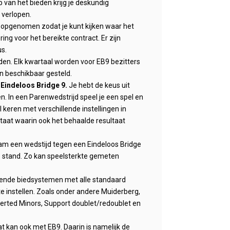
 van het bieden krijg je deskundig
verlopen.
 opgenomen zodat je kunt kijken waar het
ing voor het bereikte contract. Er zijn
us.
den. Elk kwartaal worden voor EB9 bezitters
en beschikbaar gesteld.
t
Eindeloos Bridge 9.
Je hebt de keus uit
en. In een Parenwedstrijd speel je een spel en
keren met verschillende instellingen in
taat waarin ook het behaalde resultaat
team een wedstijd tegen een Eindeloos Bridge
we stand. Zo kan speelsterkte gemeten
llende biedsystemen met alle standaard
 te instellen. Zoals onder andere Muiderberg,
verted Minors, Support doublet/redoublet en
at kan ook met EB9. Daarin is namelijk de