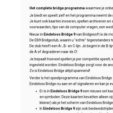
Het complete bridge programma
waarmee je onbepe
Je biedt en speelt zelf en het programma neemt de r
Je kunt ook kaarten invoeren, spellen archiveren en
voorwaarden, tips van de computer vragen, een weds
Nieuw
in
Eindeloos B
ridge 9
van Bridgesoft is de mo
De EB9 Bridgeclub, waarin u "echte" tegenstanders t
De club heeft een A-, B- en C-lijn. Je begint in de B-
de A of degraderen naar de C!
Je bepaalt hoeveel spellen je per competitie speelt, 
ingesteld worden. Eindeloos Bridge zorgt voor de an
Zo is Eindeloos Bridge altijd spannend!
Verder is het speelprogramma van Eindeloos Bridge 
Eindeloos Bridge nu aan en af signaleren en kan je e
Er is in
Eindeloos Bridge 9
een nieuwe set kaa
en symbolen. Deze kaarten bevatten alleen ci
kleiner) als je het scherm van Eindeloos Bridge
In
Eindeloos Bridge 9
zijn ook biedwedstrijd