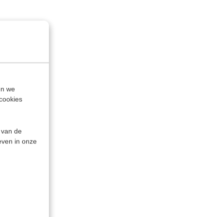
en we
cookies
 van de
even in onze