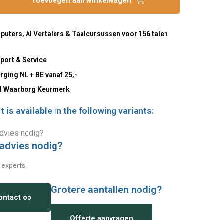
Toevoegen aan winkelwagen
uters, AI Vertalers & Taalcursussen voor 156 talen
port & Service
rging NL + BE vanaf 25,-
l Waarborg Keurmerk
 is available in the following variants:
 advies nodig?
 experts.
Grotere aantallen nodig?
ntact op
Offerte aanvragen