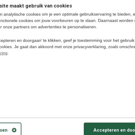
 taal in Noorwegen. Een taalcursus Noors is
ite maakt gebruik van cookies
ken met de Noorse taal.
ECV9 - Stem, T
n analytische cookies om je een optimale gebruikservaring te bieden, 
Foto en Gespr
unctionele cookies om jouw voorkeuren op te slaan. Daarnaast worden 
Vertaler 135 T
MINI
r onze partners om advertenties te personaliseren.
Vertaalcompu
spraak
(Online/Offline
epteren en doorgaan’ te klikken, geef je toestemming voor het gebruik
€ 118,95
cookies. Je gaat dan akkoord met onze privacyverklaring, zoals omschr
ring
.
rs
ursus op USB-Stick + Gratis app voor tablets
MAC / Desktops & Laptops
ws Vista (SP2) ; Windows 7, 8, en 10 of Mac OS X
9 en hoger. USB drive. Microfoon aanbevolen.
alk
sen
Accepteren en doo