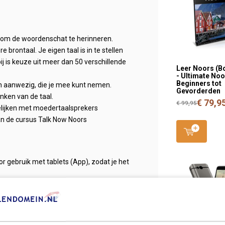
 om de woordenschat te herinneren.
 brontaal. Je eigen taal is in te stellen
ij is keuze uit meer dan 50 verschillende
Leer Noors (B
- Ultimate No
Beginners tot
en aanwezig, die je mee kunt nemen.
Gevorderden
anken van de taal.
€ 79,9
€ 99,95
elijken met moedertaalsprekers
van de cursus Talk Now Noors
r gebruik met tablets (App), zodat je het
s
, de meest gebruikte standaardtaal van