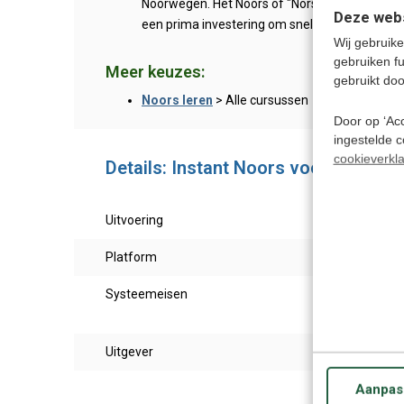
Noorwegen. Het Noors of "Norsk"is de officiële
Deze webs
een prima investering om snel vertrouwd te ra
Wij gebruike
gebruiken f
Meer keuzes:
gebruikt doo
Noors leren
> Alle cursussen
Door op ‘Acc
ingestelde 
cookieverkla
Details: Instant Noors voor Beginne
Uitvoering
Taalc
Platform
PC & 
Systeemeisen
Windo
10.3.
Uitgever
Eurot
Aanpas