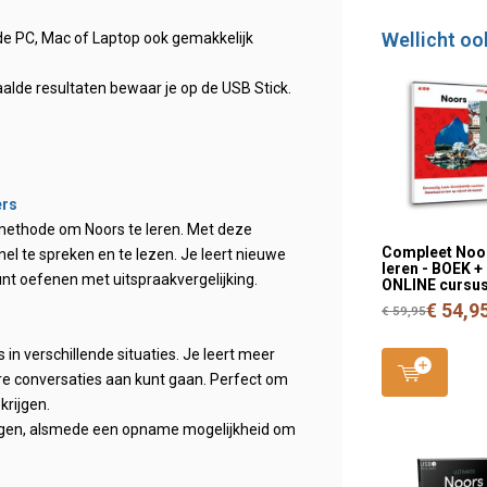
Wellicht oo
de PC, Mac of Laptop ook gemakkelijk
alde resultaten bewaar je op de USB Stick.
ers
 methode om Noors te leren. Met deze
Compleet Noo
snel te spreken en te lezen. Je leert nieuwe
leren - BOEK +
unt oefenen met uitspraakvergelijking.
ONLINE cursu
€ 54,9
€ 59,95
 in verschillende situaties. Je leert meer
re conversaties aan kunt gaan. Perfect om
krijgen.
logen, alsmede een opname mogelijkheid om