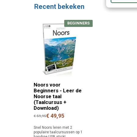
Recent bekeken
BEGINNERS
Noors voor
Beginners - Leer de
Noorse taal
(Taalcursus +
Download)
€ 49,95
€ 59,95
Snel Noors leren met 2
populaire taalcursussen op 1
handige USB stick!