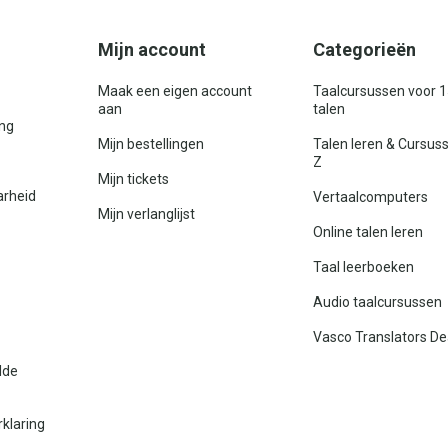
Mijn account
Categorieën
Maak een eigen account
Taalcursussen voor 
aan
talen
ing
Mijn bestellingen
Talen leren & Cursus
Z
Mijn tickets
arheid
Vertaalcomputers
Mijn verlanglijst
Online talen leren
Taal leerboeken
Audio taalcursussen
Vasco Translators De
lde
rklaring