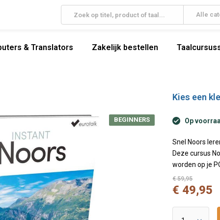
Alle ca
uters & Translators
Zakelijk bestellen
Taalcursuss
Kies een kle
BEGINNERS
Op voorraad
Snel Noors lere
Deze cursus Noo
worden op je PC
€ 59,95
€ 49,95