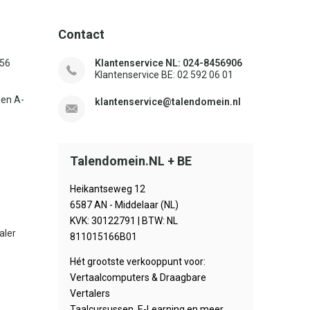
Contact
156
Klantenservice NL: 024-8456906
Klantenservice BE: 02 592 06 01
sen A-
klantenservice@talendomein.nl
Talendomein.NL + BE
Heikantseweg 12
6587 AN - Middelaar (NL)
KVK: 30122791 | BTW: NL
aler
811015166B01
Hét grootste verkooppunt voor:
Vertaalcomputers & Draagbare
Vertalers
Taalcursussen, E-Learning en meer.