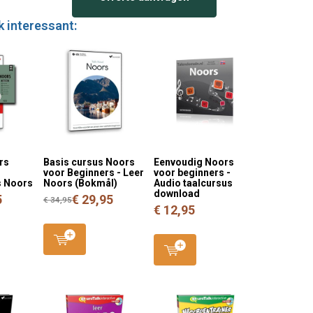
k interessant:
rs
Basis cursus Noors
Eenvoudig Noors
voor Beginners - Leer
voor beginners -
s Noors
Noors (Bokmål)
Audio taalcursus
download
5
€ 29,95
€ 34,95
€ 12,95