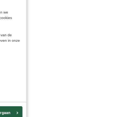
ekst,
en we
ek
cookies
alen -
ter met
/Wifi)
 van de
even in onze
rgaan