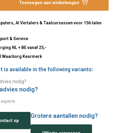
Toevoegen aan winkelwagen
uters, AI Vertalers & Taalcursussen voor 156 talen
port & Service
rging NL + BE vanaf 25,-
l Waarborg Keurmerk
 is available in the following variants:
 advies nodig?
 experts.
Grotere aantallen nodig?
ntact op
Offerte aanvragen