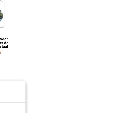
 voor
er de
 taal
5