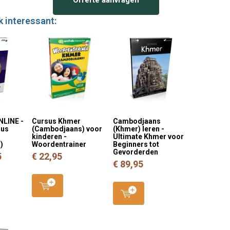
k interessant:
NLINE -
Cursus Khmer
Cambodjaans
sus
(Cambodjaans) voor
(Khmer) leren -
kinderen -
Ultimate Khmer voor
)
Woordentrainer
Beginners tot
Gevorderden
5
€ 22,95
€ 89,95