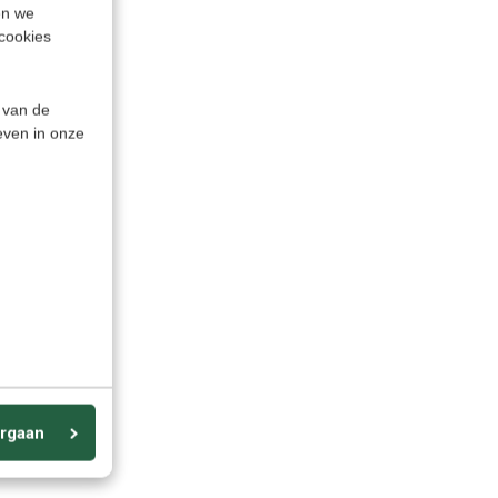
en we
cookies
 van de
even in onze
rgaan