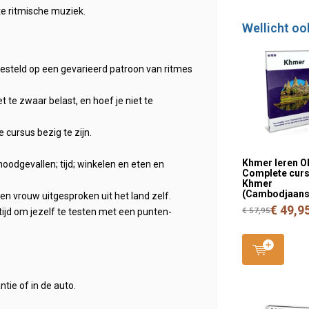
te ritmische muziek.
Wellicht oo
ngesteld op een gevarieerd patroon van ritmes
te zwaar belast, en hoef je niet te
 cursus bezig te zijn.
Khmer leren O
odgevallen; tijd; winkelen en eten en
Complete cur
Khmer
(Cambodjaans
 vrouw uitgesproken uit het land zelf.
€ 49,9
€ 57,95
ijd om jezelf te testen met een punten-
ntie of in de auto.