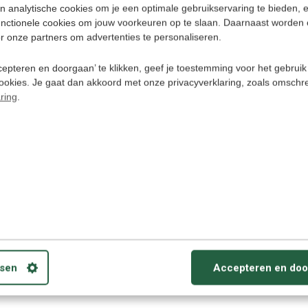
n analytische cookies om je een optimale gebruikservaring te bieden, 
unctionele cookies om jouw voorkeuren op te slaan. Daarnaast worden 
r onze partners om advertenties te personaliseren.
ns)
epteren en doorgaan’ te klikken, geef je toestemming voor het gebruik
cookies. Je gaat dan akkoord met onze privacyverklaring, zoals omschr
ring
.
- Luistercursus Download
 leren Audio cursus download
bruiken op PC/ MAC, Smartphone, iPod, Tablets
erzetten naar CD.
alk
sen
Accepteren en doo