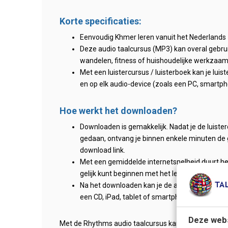
Korte specificaties:
Eenvoudig Khmer leren vanuit het Nederlands
Deze audio taalcursus (MP3) kan overal gebruikt
wandelen, fitness of huishoudelijke werkzaa
Met een luistercursus / luisterboek kan je lui
en op elk audio-device (zoals een PC, smartpho
Hoe werkt het downloaden?
Downloaden is gemakkelijk. Nadat je de luister
gedaan, ontvang je binnen enkele minuten de 
download link.
Met een gemiddelde internetsnelheid duurt h
gelijk kunt beginnen met het leren van de taal
Na het downloaden kan je de audio-bestanden g
een CD, iPad, tablet of smartphone.
Deze webs
Met de Rhythms audio taalcursus kan je niet makkelij