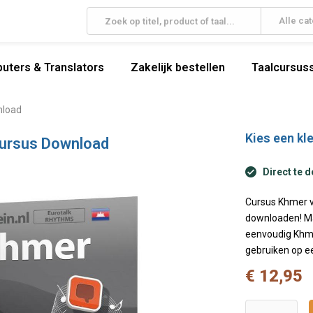
Alle ca
uters & Translators
Zakelijk bestellen
Taalcursuss
nload
Kies een kle
cursus Download
Direct te 
Cursus Khmer vo
downloaden! Ma
eenvoudig Khme
gebruiken op e
€ 12,95