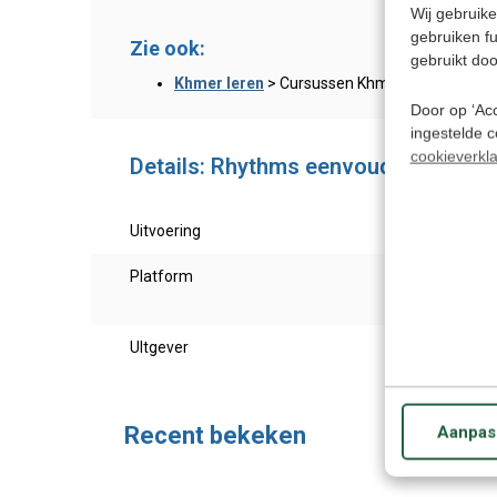
Wij gebruike
gebruiken f
Zie ook:
gebruikt doo
Khmer leren
> Cursussen Khmer (Cambodjaa
Door op ‘Acc
ingestelde 
cookieverkla
Details: Rhythms eenvoudig Khmer 
Uitvoering
Khmer
Platform
Te ge
of ov
UItgever
Eurot
Recent bekeken
Aanpas