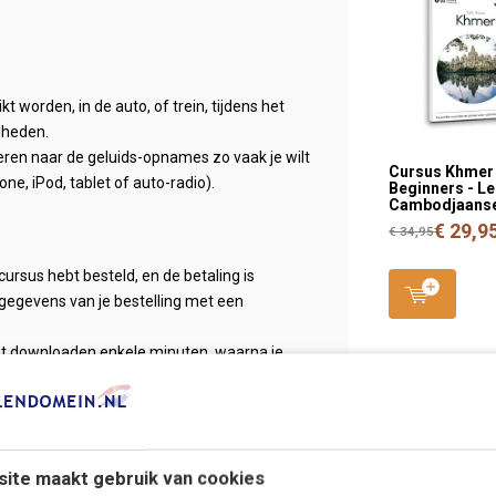
 worden, in de auto, of trein, tijdens het
mheden.
steren naar de geluids-opnames zo vaak je wilt
Cursus Khmer
ne, iPod, tablet of auto-radio).
Beginners - Le
Cambodjaanse
€ 29,9
€ 34,95
cursus hebt besteld, en de betaling is
gegevens van je bestelling met een
et downloaden enkele minuten, waarna je
 Khmer!
ebruiken op de PC, of overzetten naar bijv.
ite maakt gebruik van cookies
ker een taal leren!