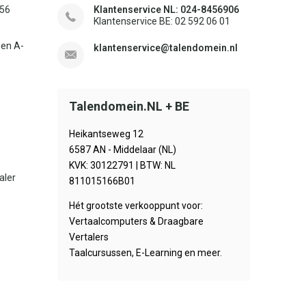
156
Klantenservice NL: 024-8456906
Klantenservice BE: 02 592 06 01
sen A-
klantenservice@talendomein.nl
Talendomein.NL + BE
Heikantseweg 12
6587 AN - Middelaar (NL)
KVK: 30122791 | BTW: NL
aler
811015166B01
Hét grootste verkooppunt voor:
Vertaalcomputers & Draagbare
Vertalers
Taalcursussen, E-Learning en meer.