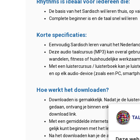
Rhythms is ideaal voor iedereen die:
De basis van het Sardisch wil leren thuis, op va
Complete beginner is en de taal snel wil leren
Korte specificaties:
Eenvoudig Sardisch leren vanuit het Nederlan
Deze audio taalcursus (MP3) kan overal gebruikt
wandelen, fitness of huishoudelijke werkzaa
Met een luistercursus / luisterboek kan je lui
en op elk audio-device (zoals een PC, smartpho
Hoe werkt het downloaden?
Downloaden is gemakkelijk. Nadat je de luister
gedaan, ontvang je binnen enkele minuten de 
download link.
Met een gemiddelde internetsnelheid duurt h
gelijk kunt beginnen met het leren van de Sard
Na het downloaden kan je de audio-bestanden g
Deze webs