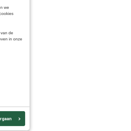
en we
cookies
 van de
even in onze
rgaan