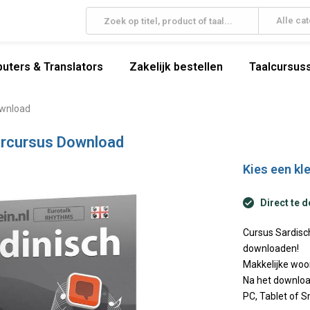
Alle ca
uters & Translators
Zakelijk bestellen
Taalcursuss
ownload
ercursus Download
Kies een kle
Direct te 
Cursus Sardisch
downloaden!
Makkelijke woo
Na het downloa
PC, Tablet of 