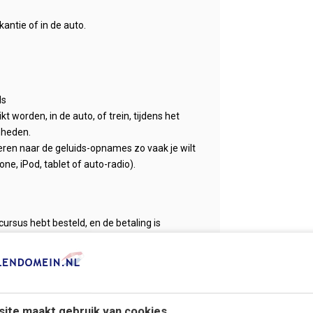
kantie of in de auto.
ds
 worden, in de auto, of trein, tijdens het
mheden.
steren naar de geluids-opnames zo vaak je wilt
ne, iPod, tablet of auto-radio).
cursus hebt besteld, en de betaling is
gegevens van je bestelling met een
et downloaden enkele minuten, waarna je
ische taal!
ebruiken op de PC, of overzetten naar bijv.
ite maakt gebruik van cookies