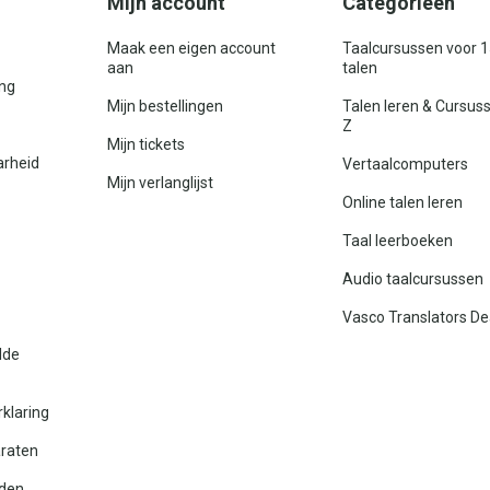
Mijn account
Categorieën
Maak een eigen account
Taalcursussen voor 
aan
talen
ing
Mijn bestellingen
Talen leren & Cursus
Z
Mijn tickets
arheid
Vertaalcomputers
Mijn verlanglijst
Online talen leren
Taal leerboeken
Audio taalcursussen
Vasco Translators De
lde
rklaring
araten
den