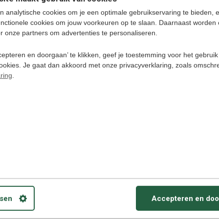
n analytische cookies om je een optimale gebruikservaring te bieden, 
unctionele cookies om jouw voorkeuren op te slaan. Daarnaast worden 
ker een taal leren!
r onze partners om advertenties te personaliseren.
epteren en doorgaan’ te klikken, geef je toestemming voor het gebruik
cookies. Je gaat dan akkoord met onze privacyverklaring, zoals omschr
ring
.
h - Luistercursus Download
jns, of Sardisch leren Audio cursus download
bruiken op PC/ MAC, Smartphone, iPod, Tablets
erzetten naar CD.
alk
sen
Accepteren en doo