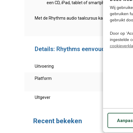
een CD, iPad, tablet of smartphone.
Wij gebruike
gebruiken f
Met de Rhythms audio taalcursus kan je niet makkelij
gebruikt doo
Door op ‘Acc
ingestelde 
cookieverkla
Details: Rhythms eenvoudig Sardisc
Uitvoering
Sardi
Platform
Te ge
of ov
UItgever
Eurot
Recent bekeken
Aanpas