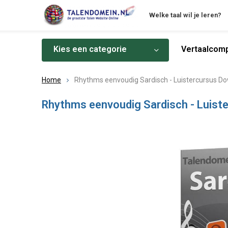
Welke taal wil je leren?
Kies een categorie
Vertaalcomp
Home
Rhythms eenvoudig Sardisch - Luistercursus D
Rhythms eenvoudig Sardisch - Luist