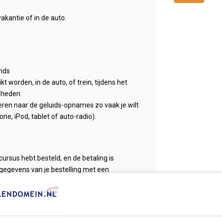
vakantie of in de auto.
ands
 worden, in de auto, of trein, tijdens het
mheden.
steren naar de geluids-opnames zo vaak je wilt
ne, iPod, tablet of auto-radio).
cursus hebt besteld, en de betaling is
gegevens van je bestelling met een
et downloaden enkele minuten, waarna je
lische taal!
ebruiken op de PC, of overzetten naar bijv.