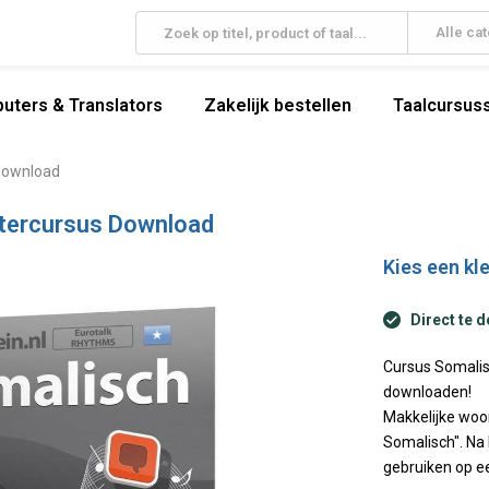
Alle ca
uters & Translators
Zakelijk bestellen
Taalcursuss
 Download
stercursus Download
Kies een kle
Direct te 
Cursus Somalisc
downloaden!
Makkelijke woo
Somalisch". Na 
gebruiken op e