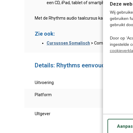
een CD, iPad, tablet of smartphone.
Deze webs
Wij gebruike
Met de Rhythms audio taalcursus kan je niet makkelij
gebruiken f
gebruikt doo
Zie ook:
Door op ‘Acc
Cursussen Somalisch
> Compleet overzicht
ingestelde 
cookieverkla
Details: Rhythms eenvoudig Somali
Uitvoering
Somal
Platform
Te ge
of ov
UItgever
Eurot
Aanpas