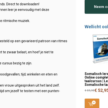
nds. Direct te downloaden!
Neem co
nnen leer je eenvoudig met deze
te ritmische muziek.
Wellicht oo
ngesteld op een gevarieerd patroon van ritmes
te zwaar belast, en hoef je niet te
 cursus bezig te zijn.
Somalisch lere
odgevallen; tijd; winkelen en eten en
Online comple
taalcursus | L
Somalische ta
 vrouw uitgesproken uit het land zelf.
€ 52,9
€ 59,95
ijd om jezelf te testen met een punten-