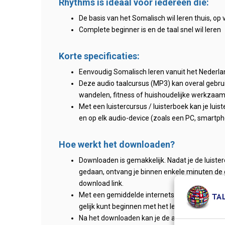
Rhythms is ideaal voor iedereen die:
De basis van het Somalisch wil leren thuis, op 
Complete beginner is en de taal snel wil leren
Korte specificaties:
Eenvoudig Somalisch leren vanuit het Nederl
Deze audio taalcursus (MP3) kan overal gebruikt
wandelen, fitness of huishoudelijke werkzaa
Met een luistercursus / luisterboek kan je lui
en op elk audio-device (zoals een PC, smartpho
Hoe werkt het downloaden?
Downloaden is gemakkelijk. Nadat je de luister
gedaan, ontvang je binnen enkele minuten de 
download link.
Met een gemiddelde internetsnelheid duurt h
gelijk kunt beginnen met het leren van de Soma
Na het downloaden kan je de audio-bestanden g