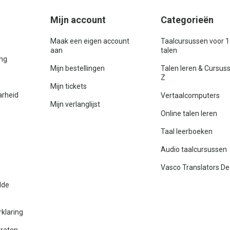
Mijn account
Categorieën
Maak een eigen account
Taalcursussen voor 
aan
talen
ing
Mijn bestellingen
Talen leren & Cursus
Z
Mijn tickets
arheid
Vertaalcomputers
Mijn verlanglijst
Online talen leren
Taal leerboeken
Audio taalcursussen
Vasco Translators De
lde
rklaring