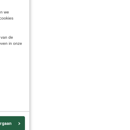
en we
cookies
 van de
even in onze
rgaan