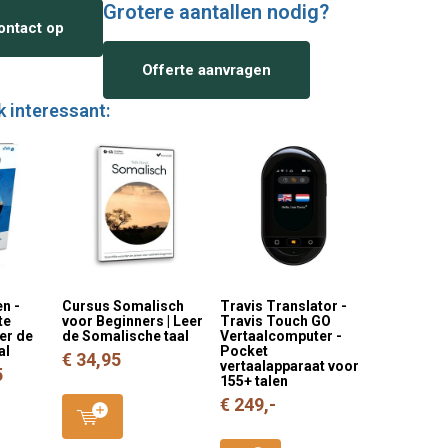
Grotere aantallen nodig?
ntact op
Offerte aanvragen
k interessant:
n -
Cursus Somalisch
Travis Translator -
te
voor Beginners | Leer
Travis Touch GO
eer de
de Somalische taal
Vertaalcomputer -
al
Pocket
€ 34,95
vertaalapparaat voor
5
155+ talen
€ 249,-