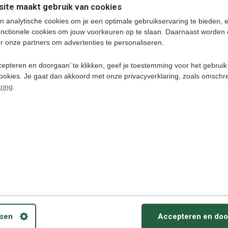
ite maakt gebruik van cookies
n analytische cookies om je een optimale gebruikservaring te bieden, 
ker een taal leren!
unctionele cookies om jouw voorkeuren op te slaan. Daarnaast worden 
r onze partners om advertenties te personaliseren.
epteren en doorgaan’ te klikken, geef je toestemming voor het gebruik
cookies. Je gaat dan akkoord met onze privacyverklaring, zoals omschr
ring
.
sch - Luistercursus Download
isch leren Audio cursus download
bruiken op PC/ MAC, Smartphone, iPod, Tablets
erzetten naar CD.
alk
sen
Accepteren en doo