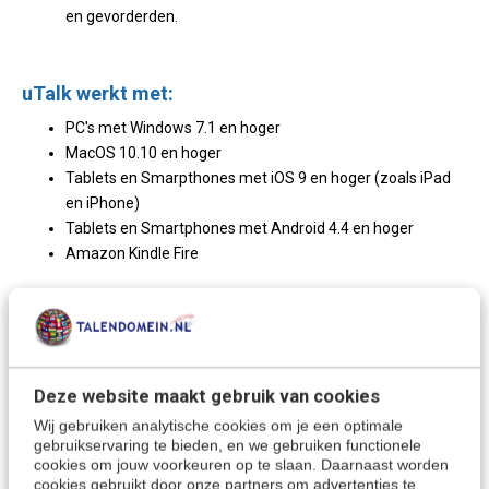
en gevorderden.
uTalk werkt met:
PC's met Windows 7.1 en hoger
MacOS 10.10 en hoger
Tablets en Smarpthones met iOS 9 en hoger (zoals iPad
en iPhone)
Tablets en Smartphones met Android 4.4 en hoger
Amazon Kindle Fire
De Hebreeuwse taal:
Met deze taalcursus leer je het
Modern Hebreeuws
, ook
wel
Ivriet
genoemd.
Deze website maakt gebruik van cookies
Hebreeuws is de hedendaagse taal in
Israël.
Het spreken
Wij gebruiken analytische cookies om je een optimale
van modern Hebreeuws helpt je ook om veel van het
gebruikservaring te bieden, en we gebruiken functionele
cookies om jouw voorkeuren op te slaan. Daarnaast worden
bijbels Hebreeuws te begrijpen.
cookies gebruikt door onze partners om advertenties te