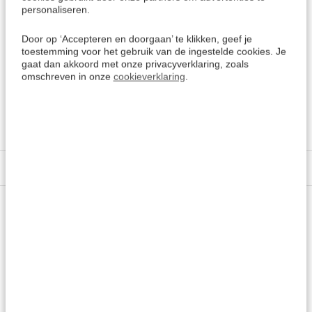
In Nederland wonen en werken veel mensen uit Israël. Het
personaliseren.
is handig om een cursus Hebreeuws te starten om met
hen in contact te komen.
Door op ‘Accepteren en doorgaan’ te klikken, geef je
toestemming voor het gebruik van de ingestelde cookies. Je
gaat dan akkoord met onze privacyverklaring, zoals
omschreven in onze
cookieverklaring
.
Meer keuzes:
Hebreeuws leren
> Alle cursussen
Kies een andere taal
Specificaties
Vragen of advies nodig?
Vraag het onze experts.
Grotere aantallen
Neem contact op
nodig?