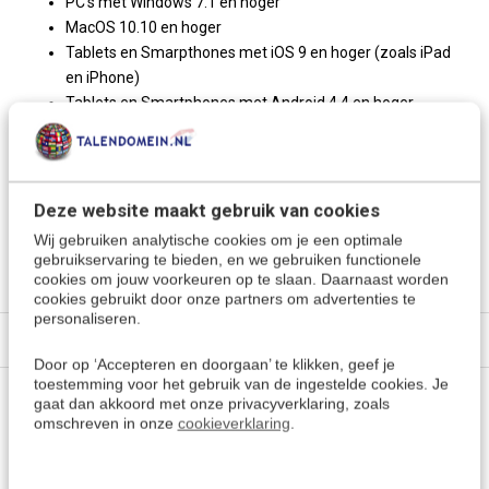
PC's met Windows 7.1 en hoger
MacOS 10.10 en hoger
Tablets en Smarpthones met iOS 9 en hoger (zoals iPad
en iPhone)
Tablets en Smartphones met Android 4.4 en hoger
Amazon Kindle Fire
Meer keuzes:
Deze website maakt gebruik van cookies
Swahili leren
> Alle cursussen
Wij gebruiken analytische cookies om je een optimale
gebruikservaring te bieden, en we gebruiken functionele
Kies een andere taal
cookies om jouw voorkeuren op te slaan. Daarnaast worden
cookies gebruikt door onze partners om advertenties te
personaliseren.
Specificaties
Door op ‘Accepteren en doorgaan’ te klikken, geef je
toestemming voor het gebruik van de ingestelde cookies. Je
gaat dan akkoord met onze privacyverklaring, zoals
Vragen of advies nodig?
omschreven in onze
cookieverklaring
.
Vraag het onze experts.