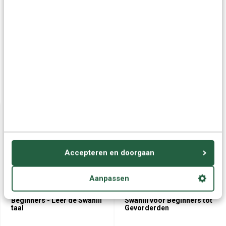
Grotere aantallen
Neem contact op
nodig?
Offerte aanvragen
Wellicht ook interessant:
Accepteren en doorgaan
Aanpassen
Cursus Swahili voor
Swahili leren - Ultimate
Beginners - Leer de Swahili
Swahili voor Beginners tot
taal
Gevorderden