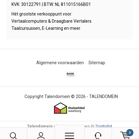
KVK: 30122791 | BTW: NL 811015166B01
Hét grootste verkooppunt voor:
Vertaalcomputers & Draagbare Vertalers
Taalcursussen, E-Learning en meer.
Algemene voorwaarden
Sitemap
© 2026 -
TALENDOMEIN
Talendomein.nl
4,6
/
-
85
Reviews @
Trustpilot
0