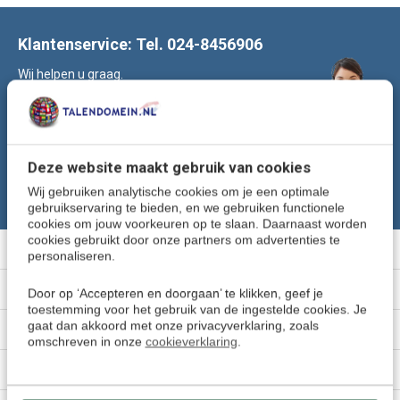
Klantenservice: Tel. 024-8456906
Wij helpen u graag.
Of stuur een e-mail naar:
klantenservice@talendomein.nl
Volg ons
Deze website maakt gebruik van cookies
Wij gebruiken analytische cookies om je een optimale
gebruikservaring te bieden, en we gebruiken functionele
cookies om jouw voorkeuren op te slaan. Daarnaast worden
cookies gebruikt door onze partners om advertenties te
Meer informatie
personaliseren.
Klantenservice
Door op ‘Accepteren en doorgaan’ te klikken, geef je
toestemming voor het gebruik van de ingestelde cookies. Je
gaat dan akkoord met onze privacyverklaring, zoals
Mijn account
omschreven in onze
cookieverklaring
.
Categorieën