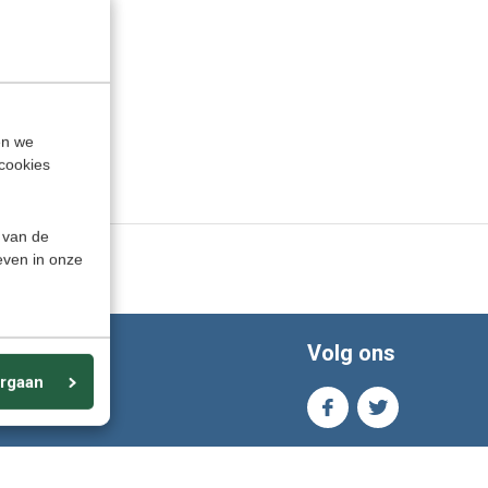
en we
cookies
 van de
even in onze
Volg ons
rgaan