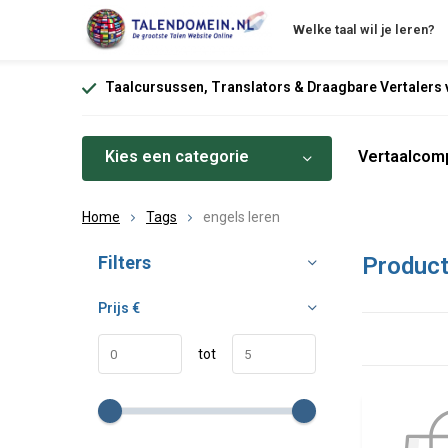
Welke taal wil je leren?
Taalcursussen, Translators & Draagbare Vertalers v
Kies een categorie
Vertaalcomp
Home
Tags
engels leren
Sorteren op:
Filters
Product
Prijs
€
tot