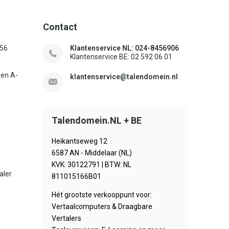
Contact
156
Klantenservice NL: 024-8456906
Klantenservice BE: 02 592 06 01
sen A-
klantenservice@talendomein.nl
Talendomein.NL + BE
Heikantseweg 12
6587 AN - Middelaar (NL)
KVK: 30122791 | BTW: NL
aler
811015166B01
Hét grootste verkooppunt voor:
Vertaalcomputers & Draagbare
Vertalers