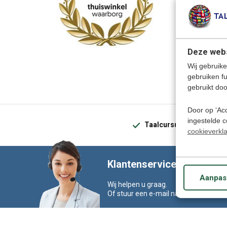
Deze webs
Wij gebruike
gebruiken f
gebruikt doo
Door op ‘Acc
ingestelde 
Taalcursussen, Translat
cookieverkla
Klantenservice: Tel. 024-
Aanpas
Wij helpen u graag.
Of stuur een e-mail naar:
klantenserv