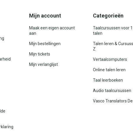
Mijn account
Categorieën
Maak een eigen account
Taalcursussen voor 
aan
talen
ing
Mijn bestellingen
Talen leren & Cursus
Z
Mijn tickets
arheid
Vertaalcomputers
Mijn verlanglijst
Online talen leren
Taal leerboeken
Audio taalcursussen
Vasco Translators De
lde
rklaring