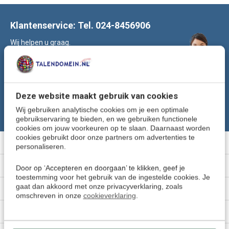
Klantenservice: Tel. 024-8456906
Wij helpen u graag.
Of stuur een e-mail naar:
klantenservice@talendomein.nl
Volg ons
Deze website maakt gebruik van cookies
Wij gebruiken analytische cookies om je een optimale
gebruikservaring te bieden, en we gebruiken functionele
cookies om jouw voorkeuren op te slaan. Daarnaast worden
cookies gebruikt door onze partners om advertenties te
Meer informatie
personaliseren.
Klantenservice
Door op ‘Accepteren en doorgaan’ te klikken, geef je
toestemming voor het gebruik van de ingestelde cookies. Je
gaat dan akkoord met onze privacyverklaring, zoals
Mijn account
omschreven in onze
cookieverklaring
.
Categorieën