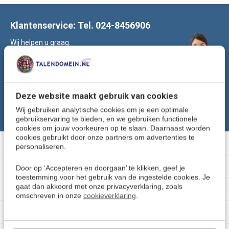
Klantenservice: Tel. 024-8456906
Wij helpen u graag.
Of stuur een e-mail naar:
klantenservice@talendomein.nl
Volg ons
Deze website maakt gebruik van cookies
Wij gebruiken analytische cookies om je een optimale
gebruikservaring te bieden, en we gebruiken functionele
cookies om jouw voorkeuren op te slaan. Daarnaast worden
cookies gebruikt door onze partners om advertenties te
Meer informatie
personaliseren.
Klantenservice
Door op ‘Accepteren en doorgaan’ te klikken, geef je
toestemming voor het gebruik van de ingestelde cookies. Je
gaat dan akkoord met onze privacyverklaring, zoals
Mijn account
omschreven in onze
cookieverklaring
.
Categorieën