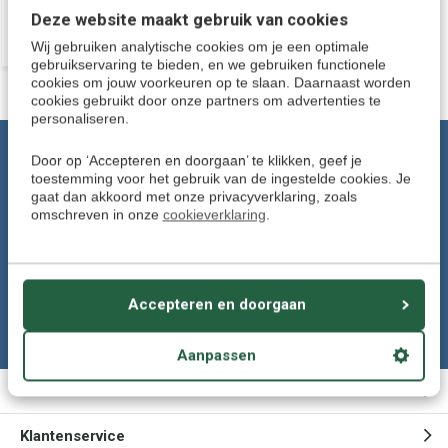
Deze website maakt gebruik van cookies
Wij gebruiken analytische cookies om je een optimale
gebruikservaring te bieden, en we gebruiken functionele
cookies om jouw voorkeuren op te slaan. Daarnaast worden
cookies gebruikt door onze partners om advertenties te
personaliseren.
Klantenservice: Tel. 024-8456906
Door op ‘Accepteren en doorgaan’ te klikken, geef je
toestemming voor het gebruik van de ingestelde cookies. Je
Wij helpen u graag.
gaat dan akkoord met onze privacyverklaring, zoals
Of stuur een e-mail naar:
omschreven in onze
cookieverklaring
.
klantenservice@talendomein.nl
Volg ons
Accepteren en doorgaan
Aanpassen
Meer informatie
Klantenservice