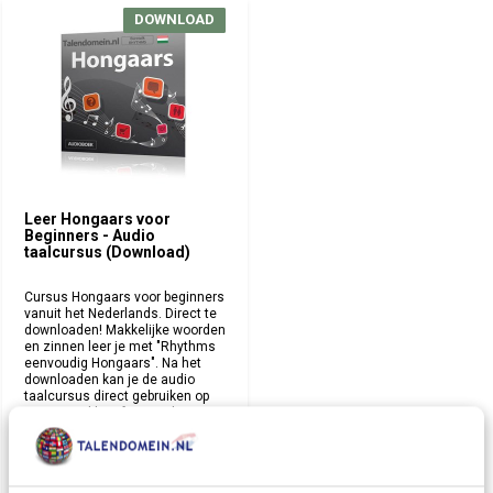
DOWNLOAD
DOWNLOAD
Leer Hongaars voor
Beginners - Audio
taalcursus (Download)
Cursus Hongaars voor beginners
vanuit het Nederlands. Direct te
downloaden! Makkelijke woorden
en zinnen leer je met "Rhythms
eenvoudig Hongaars". Na het
downloaden kan je de audio
taalcursus direct gebruiken op
een PC, Tablet of Smartphone.
Deliverytime
€ 12,95