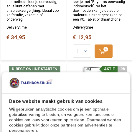
leermethode leer je eenvoudig,
leer je met "Rhythms eenvoudig
en je kunt oefenen met
Indonesisch". Na het
uitspraakvergelijking. Ideaal voor
downloaden kan je de audio
zelfstudie, vakantie of
taalcursus direct gebruiken op
onderweg...
een PC, Tablet of Smartphone.
Deliverytime
Deliverytime
€ 34,95
€ 12,95
DIRECT ONLINE STARTEN
DIRECT ONLINE STARTEN
AKTIE
AKTIE
-9%
-9%
Deze website maakt gebruik van cookies
Wij gebruiken analytische cookies om je een optimale
gebruikservaring te bieden, en we gebruiken functionele
cookies om jouw voorkeuren op te slaan. Daarnaast worden
Indonesisch leren - ONLINE
Instant Indonesisch voor
cookies gebruikt door onze partners om advertenties te
| Complete cursus
Beginners - Taalcursus 2 in
personaliseren.
Indonesische taal
1