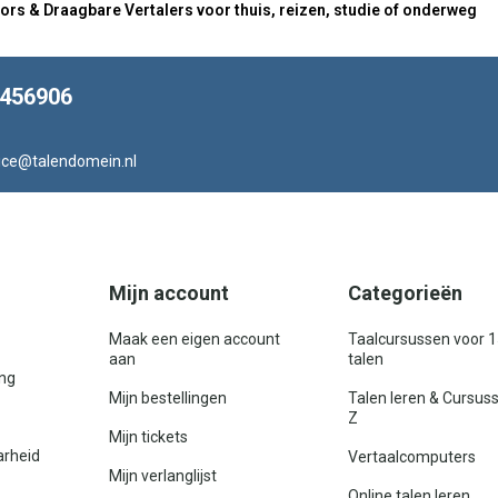
ors & Draagbare Vertalers voor thuis, reizen, studie of onderweg
8456906
ice@talendomein.nl
Mijn account
Categorieën
Maak een eigen account
Taalcursussen voor 
aan
talen
ing
Mijn bestellingen
Talen leren & Cursus
Z
Mijn tickets
arheid
Vertaalcomputers
Mijn verlanglijst
Online talen leren