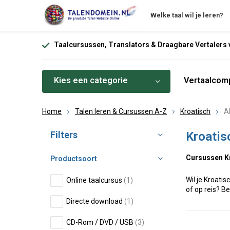
Welke taal wil je leren?
Taalcursussen, Translators & Draagbare Vertalers v
Kies een categorie
Vertaalcomp
Home
Talen leren & Cursussen A-Z
Kroatisch
A
Sorteren op:
Filters
Kroatis
Cursussen Kro
Productsoort
Wil je Kroati
Online taalcursus
(1)
of op reis? Be
Directe download
(1)
CD-Rom / DVD / USB
(3)