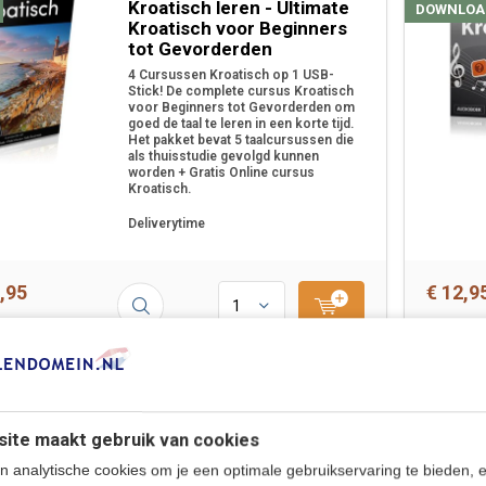
Kroatisch leren - Ultimate
DOWNLOA
Kroatisch voor Beginners
tot Gevorderden
4 Cursussen Kroatisch op 1 USB-
Stick! De complete cursus Kroatisch
voor Beginners tot Gevorderden om
goed de taal te leren in een korte tijd.
Het pakket bevat 5 taalcursussen die
als thuisstudie gevolgd kunnen
worden + Gratis Online cursus
Kroatisch.
Deliverytime
,95
€ 12,9
Kroatisch leren - Online
RTEN
BEGINNER
taalcursus | Leer de
ite maakt gebruik van cookies
Kroatische taal
n analytische cookies om je een optimale gebruikservaring te bieden, 
Eenvoudig Kroatisch leren op je PC,