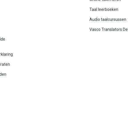
Taal leerboeken
Audio taalcursussen
Vasco Translators De
lde
rklaring
araten
den