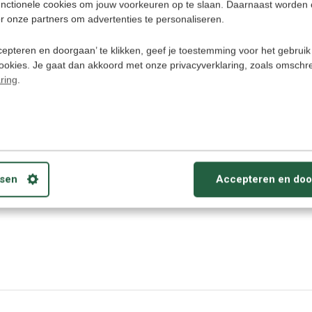
unctionele cookies om jouw voorkeuren op te slaan. Daarnaast worden 
Tablet, iPhone, iPad en Smartphone.
Effectief, leuk en met onmiddellijk
r onze partners om advertenties te personaliseren.
resultaat. Deze online cursus
Kroatisch is ook zonder internet te
gebruiken. Start vandaag nog met
epteren en doorgaan’ te klikken, geef je toestemming voor het gebruik
Kroatisch leren spreken!
cookies. Je gaat dan akkoord met onze privacyverklaring, zoals omschr
ring
.
Deliverytime
,95
€ 4
59,95
sen
Accepteren en doo