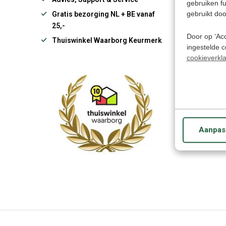
gebruiken f
gebruikt doo
Gratis bezorging NL + BE vanaf
25,-
Door op ‘Acc
Thuiswinkel Waarborg Keurmerk
ingestelde 
cookieverkla
€ 49
57,95
Aanpas