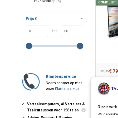
PC / Desktop
(5)
COMPLEET
Prijs
€
tot
€ 79
89,95
Klantenservice
Neem contact op met
onze
Klantenservice
DIRECT STA
Vertaalcomputers, AI Vertalers &
Deze webs
Taalcursussen voor 156 talen
Wij gebruike
Advies, Support & Service