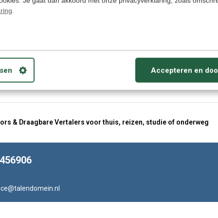
cookies. Je gaat dan akkoord met onze privacyverklaring, zoals omschr
ring
.
sen
Accepteren en doo
ors & Draagbare Vertalers voor thuis, reizen, studie of onderweg
8456906
ice@talendomein.nl