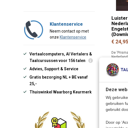
Luiste
Nederl
Klantenservice
Engelst
Neem contact op met
(Downl
onze
Klantenservice
€ 24,9
De 'Prism
Vertaalcomputers, AI Vertalers &
Nederland
Taalcursussen voor 156 talen
Engelstali
taalcursus
Advies, Support & Service
Deliveryti
Gratis bezorging NL + BE vanaf
25,-
Deze webs
Thuiswinkel Waarborg Keurmerk
Wij gebruike
gebruiken f
gebruikt doo
Door op ‘Acc