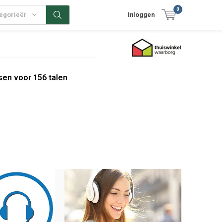
0
tegorieën
Inloggen
sen voor 156 talen