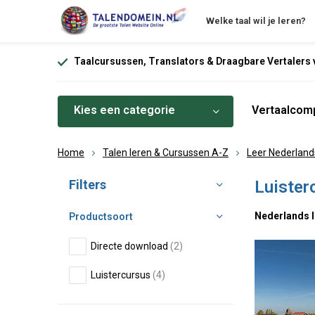
Welke taal wil je leren?
Taalcursussen, Translators & Draagbare Vertalers v
Kies een categorie
Vertaalcomp
Home
Talen leren & Cursussen A-Z
Leer Nederland
Sorteren op:
Filters
Luister
Nederlands l
Productsoort
Directe download
(2)
Luistercursus
(4)