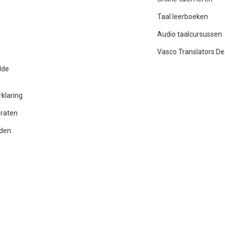
Taal leerboeken
Audio taalcursussen
Vasco Translators De
lde
rklaring
araten
den