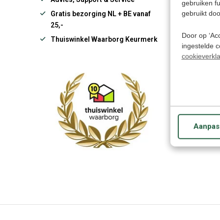
gebruiken f
gebruikt doo
Gratis bezorging NL + BE vanaf
25,-
Door op ‘Acc
Thuiswinkel Waarborg Keurmerk
ingestelde 
cookieverkla
€ 49
57,95
Aanpas