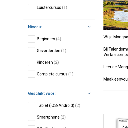
Luistercursus
(1)
Niveau:
Wil je Mongool
Beginners
(4)
Bij Talendome
Gevorderden
(1)
Vertaalcompu
Kinderen
(2)
Leer de Mongo
Complete cursus
(1)
Maak eenvoudi
Geschikt voor:
Tablet (iOS/Android)
(2)
Smartphone
(2)