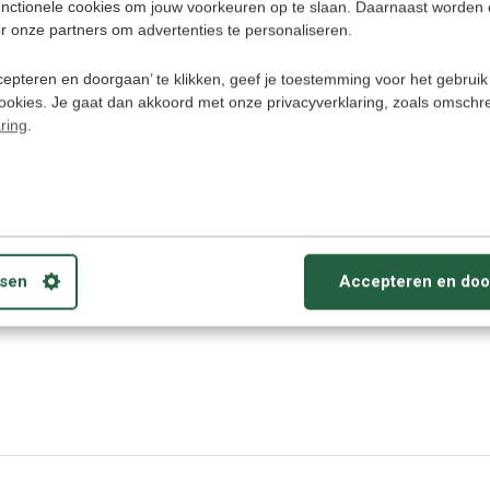
unctionele cookies om jouw voorkeuren op te slaan. Daarnaast worden 
en met onmiddellijk resultaat. Deze
online taalcursus is ook zonder
r onze partners om advertenties te personaliseren.
internet te gebruiken. Start vandaag
nog met Mongools leren spreken!
epteren en doorgaan’ te klikken, geef je toestemming voor het gebruik
Deliverytime
cookies. Je gaat dan akkoord met onze privacyverklaring, zoals omschr
ring
.
,95
€ 34,9
sen
Accepteren en doo