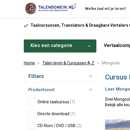
Welke taal wil je leren?
Taalcursussen, Translators & Draagbare Vertalers v
Kies een categorie
Vertaalcomp
Home
Talen leren & Cursussen A-Z
Mongools
Sorteren op:
Filters
Cursus 
Leer Mongool
Productsoort
Snel Mongool
Online taalcursus
(1)
Bekijk alle ke
Directe download
(1)
CD-Rom / DVD / USB
(2)