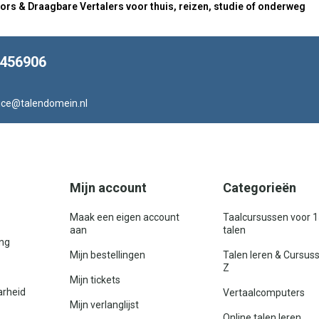
ors & Draagbare Vertalers voor thuis, reizen, studie of onderweg
8456906
ice@talendomein.nl
Mijn account
Categorieën
Maak een eigen account
Taalcursussen voor 
aan
talen
ing
Mijn bestellingen
Talen leren & Cursus
Z
Mijn tickets
arheid
Vertaalcomputers
Mijn verlanglijst
Online talen leren