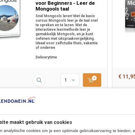
voor Beginners - Leer de
Mongools taal
Snel Mongools leren! Met de basis
cursus Mongools leer je de taal snel
te spreken en te lezen. Met de
interactieve leermethode leer je
gemakkelijk Mongools, en je kunt
oefenen met uitspraakvergelijking.
Ideaal voor zelfstudie thuis, vakantie
of onderwe
Deliverytime
€ 11,9
Leer Mongools online -
Complete cursus
Moongools
ite maakt gebruik van cookies
Eenvoudig Mongools leren op je PC,
n analytische cookies om je een optimale gebruikservaring te bieden, 
Tablet en Smartphone. Effectief, leuk