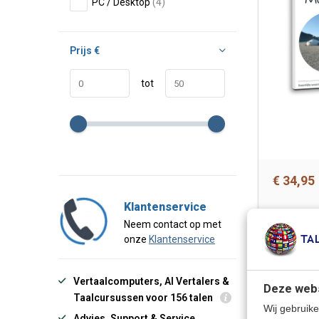
PC / Desktop
(4)
Prijs
€
tot
€ 34,95
Klantenservice
Neem contact op met
onze
Klantenservice
AKTIE
-14%
Vertaalcomputers, AI Vertalers &
Deze webs
Taalcursussen voor 156 talen
Wij gebruike
Advies, Support & Service