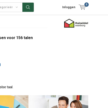
0
tegorieën
Inloggen
sen voor 156 talen
n
olse taal.