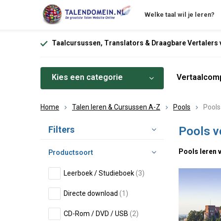
Welke taal wil je leren?
Taalcursussen, Translators & Draagbare Vertalers v
Kies een categorie
Vertaalcomp
Home
Talen leren & Cursussen A-Z
Pools
Pools
Sorteren op:
Filters
Pools v
Pools leren 
Productsoort
Leerboek / Studieboek
(3)
Directe download
(1)
CD-Rom / DVD / USB
(2)