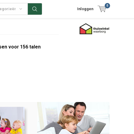
0
tegorieën
Inloggen
sen voor 156 talen