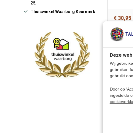
25,-
Thuiswinkel Waarborg Keurmerk
€ 30,95
Deze webs
Wij gebruike
gebruiken f
gebruikt doo
Door op ‘Acc
ingestelde 
cookieverkla
€ 19,50