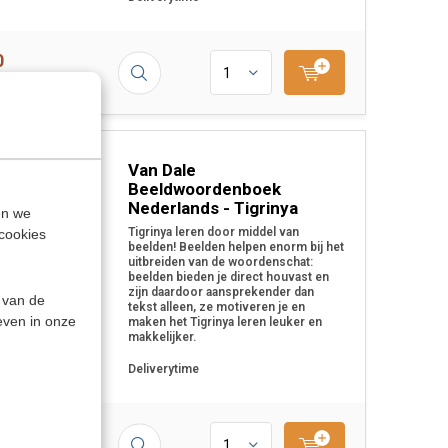
0
Van Dale
Beeldwoordenboek
Nederlands - Tigrinya
en we
Tigrinya leren door middel van
cookies
beelden! Beelden helpen enorm bij het
uitbreiden van de woordenschat:
beelden bieden je direct houvast en
zijn daardoor aansprekender dan
 van de
tekst alleen, ze motiveren je en
even in onze
maken het Tigrinya leren leuker en
makkelijker.
Deliverytime
0