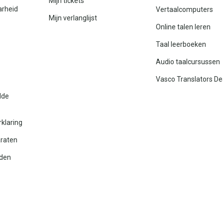
Mijn tickets
arheid
Vertaalcomputers
Mijn verlanglijst
Online talen leren
Taal leerboeken
Audio taalcursussen
Vasco Translators De
lde
rklaring
araten
den