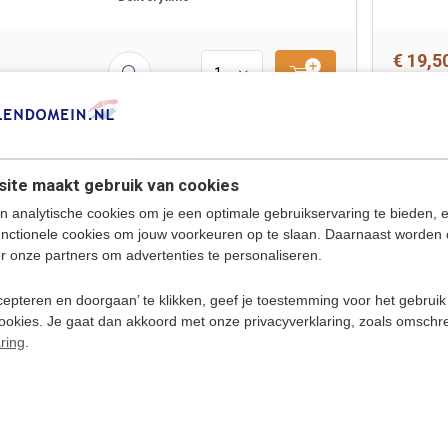
€ 19,5
Van Dale
ite maakt gebruik van cookies
Beeldwoordenboek
Nederlands - Oekraiens
n analytische cookies om je een optimale gebruikservaring te bieden, 
Oekraïens leren vanuit het Nederlands
unctionele cookies om jouw voorkeuren op te slaan. Daarnaast worden 
door middel van beelden! Beelden
r onze partners om advertenties te personaliseren.
helpen bij het uitbreiden van de
woordenschat: Beelden bieden je
direct houvast en zijn daardoor
epteren en doorgaan’ te klikken, geef je toestemming voor het gebruik
aansprekender dan tekst alleen, ze
cookies. Je gaat dan akkoord met onze privacyverklaring, zoals omschr
maken het Oekraïens leren leuker en
makkelijker!
ring
.
Deliverytime
€ 19,5