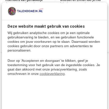
Roemeens kan gemakkelijk
woorden en zinnen leer je met
thuis, op reis of op vakantie
"Rhythms eenvoudig
gebruikt worden op je PC, Laptop
Roemeens". Na het downloaden
of Mac. Inclusief gratis APP voor
de audio taalcursus direct
tablets.
gebruikt worden op een PC,
Tablet of Smartphone.
Deliverytime
Deliverytime
Deze website maakt gebruik van cookies
€ 49,95
59,95
€ 12,95
Wij gebruiken analytische cookies om je een optimale
gebruikservaring te bieden, en we gebruiken functionele
cookies om jouw voorkeuren op te slaan. Daarnaast worden
cookies gebruikt door onze partners om advertenties te
personaliseren.
COMPLEET
COMPLEET
Door op ‘Accepteren en doorgaan’ te klikken, geef je
toestemming voor het gebruik van de ingestelde cookies. Je
gaat dan akkoord met onze privacyverklaring, zoals
omschreven in onze
cookieverklaring
.
Cursus Roemeens voor
Complete taalcursus
kinderen - Woordentrainer
Roemeens - Eurotalk