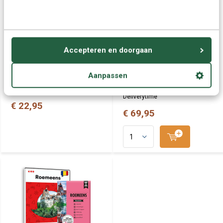
Roemeens
Premium
Cursus Roemeens voor kinderen
5 Cursussen Roemeens op 1
die op een leuke manier
DVD-Rom!
Roemeens willen leren! -
De "Eurotalk Premium Set" is een
Speciaal bedoeld voor kinderen
complete taalcursus om goed
Accepteren en doorgaan
in de leeftijd van 4 - 12 jaar. Ook
de Roemeense taal te leren in
geschikt voor ouders en leraren
een korte tijd. Met dit zelfstudie
om te helpen de basis van de
pakket leer je Roemeens te
Aanpassen
Roemeense taal te leren.
spreken, te luisteren, te lezen en
te schrijven.
Deliverytime
Deliverytime
€ 22,95
€ 69,95