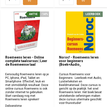
AKTIE
AKTIE
-14%
-14%
LEERBOEK
LEERBOEK
Roemeens leren - Online
Noroc! - Roemeens leren
complete taalcursus | Leer
voor beginners
de Roemeense taal
(Boek+Audio_
Eenvoudig Roemeens leren op je
Cursus Roemeens voor
PC, Iphone, iPad, Tablet en
Beginners . Leerboek met Audio,
Smartphone. Effectief, leuk en
Luisterteksten en
met onmiddellijk resultaat. Deze
Beeldmateriaal. Deze cursus is
online cursus Roemeens is ook
gericht op de praktijk: het snel
zonder internet te gebruiken.
Roemeens leren. Het boek bevat
Start vandaag nog met
uitstekende oefeningen maken
Roemeens leren spreken!
deze cursus uitermate geschikt
voor thuisstudie!
Deliverytime