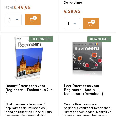
Deliverytime
€ 49,95
57,95
€ 29,95
BEGINNERS
BEGINNERS
DOWNLOAD
DOWNLOAD
Instant Roemeens voor
Leer Roemeens voor
Beginners - Taalcursus 2 in
Beginners - Audio
1
taalcursus (Download)
Snel Roemeens leren met 2
Cursus Roemeens voor
populaire taalcursussen op 1
beginners vanuit het Nederlands.
handige USB stick! Deze cursus
Direct te downloaden! Makkelijke