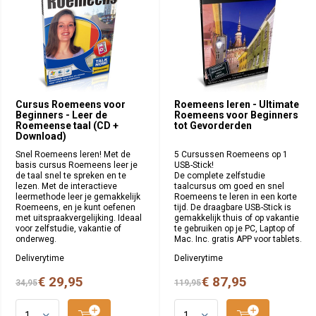
Cursus Roemeens voor
Roemeens leren - Ultimate
Beginners - Leer de
Roemeens voor Beginners
Roemeense taal (CD +
tot Gevorderden
Download)
Snel Roemeens leren! Met de
5 Cursussen Roemeens op 1
basis cursus Roemeens leer je
USB-Stick!
de taal snel te spreken en te
De complete zelfstudie
lezen. Met de interactieve
taalcursus om goed en snel
leermethode leer je gemakkelijk
Roemeens te leren in een korte
Roemeens, en je kunt oefenen
tijd. De draagbare USB-Stick is
met uitspraakvergelijking. Ideaal
gemakkelijk thuis of op vakantie
voor zelfstudie, vakantie of
te gebruiken op je PC, Laptop of
onderweg.
Mac. Inc. gratis APP voor tablets.
Deliverytime
Deliverytime
€ 29,95
€ 87,95
34,95
119,95