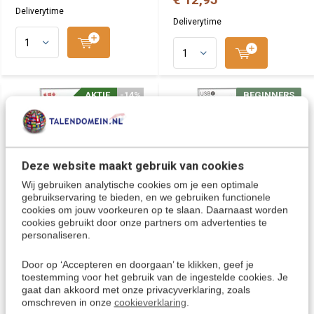
Deliverytime
Deliverytime
AKTIE
-14%
BEGINNERS
Deze website maakt gebruik van cookies
Wij gebruiken analytische cookies om je een optimale
gebruikservaring te bieden, en we gebruiken functionele
cookies om jouw voorkeuren op te slaan. Daarnaast worden
cookies gebruikt door onze partners om advertenties te
Roemeens leren - Online
Instant Roemeens voor
complete taalcursus | Leer
Beginners - Taalcursus 2 in
personaliseren.
de Roemeense taal
1
Door op ‘Accepteren en doorgaan’ te klikken, geef je
Eenvoudig Roemeens leren op je
Snel Roemeens leren met 2
toestemming voor het gebruik van de ingestelde cookies. Je
PC, Iphone, iPad, Tablet en
populaire taalcursussen op 1
gaat dan akkoord met onze privacyverklaring, zoals
Smartphone. Effectief, leuk en...
handige USB stick! Deze cursus
omschreven in onze
cookieverklaring
.
Roe...
€ 49,95