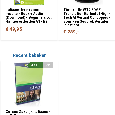
Italiaans leren zonder
Timekettle WT2 EDGE
moeite - Boek + Audio
Translation Earbuds | High-
(Download) - Beginners tot
Tech AI Vertaal Oordopjes -
Halfgevorderden A1 - B2
Stem- en Gesprek Vertaler
in het oor
€ 49,95
€ 289,-
Recent bekeken
AKTIE
-21%
Cursus Zakelijk Italiaans -