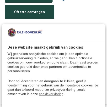
Offerte aanvragen
Wellicht ook interessant:
Deze website maakt gebruik van cookies
Wij gebruiken analytische cookies om je een optimale
gebruikservaring te bieden, en we gebruiken functionele
cookies om jouw voorkeuren op te slaan. Daarnaast worden
cookies gebruikt door onze partners om advertenties te
personaliseren.
Italiaans zonder moeite -
Italiaans leren - Ultimate
Door op ‘Accepteren en doorgaan’ te klikken, geef je
Leerboek 100 lessen
Italiaans voor Beginners
toestemming voor het gebruik van de ingestelde cookies. Je
Italiaans (A1 - B2)
tot Gevorderden
gaat dan akkoord met onze privacyverklaring, zoals
omschreven in onze
cookieverklaring
.
€ 29,95
€ 79,95
€ 92,95