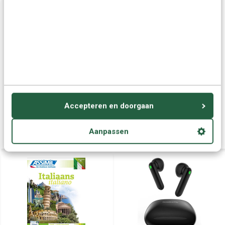
Italiaans leren - ONLINE
ECV12 - Slimme Zak
taalcursus | Leer de
Vertaler 139 Talen -
Italiaanse taal
Draagbare Spraak Vertaler
Accepteren en doorgaan
- Offline en Online
Vertaalcomputer
€ 49,95
€ 57,95
Aanpassen
€ 108,95
€ 118,95