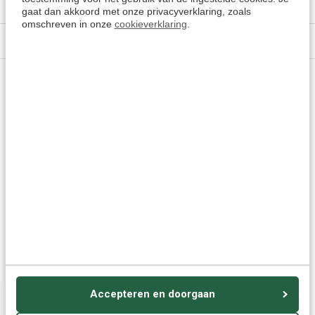
gaat dan akkoord met onze privacyverklaring, zoals
omschreven in onze
cookieverklaring
.
Specificaties
Vragen of advies nodig?
Vraag het onze experts.
Grotere aantallen
Neem contact op
nodig?
Offerte aanvragen
Wellicht ook interessant:
Accepteren en doorgaan