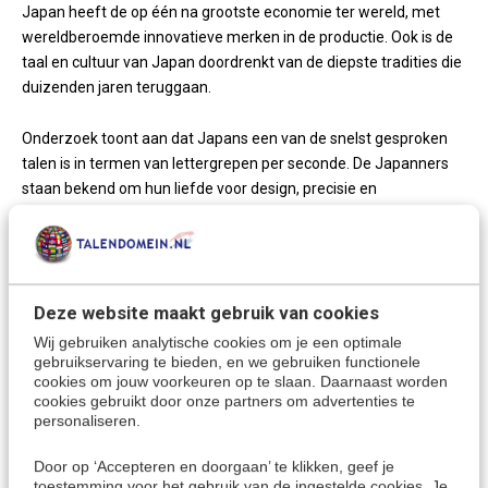
Japan heeft de op één na grootste economie ter wereld, met
wereldberoemde innovatieve merken in de productie. Ook is de
taal en cultuur van Japan doordrenkt van de diepste tradities die
duizenden jaren teruggaan.
Onderzoek toont aan dat Japans een van de snelst gesproken
talen is in termen van lettergrepen per seconde. De Japanners
staan bekend om hun liefde voor design, precisie en
meesterschap. Leer met een cursus Japans de taal van
innovatie en design te spreken.
Japan is behalve een vakantiebestemming ook een belangrijke
Deze website maakt gebruik van cookies
handelspartner. Veel mensen uit Japan spreken alleen maar
Japans, waardoor het handig is als je de basis van de taal
Wij gebruiken analytische cookies om je een optimale
gebruikservaring te bieden, en we gebruiken functionele
beheerst.
cookies om jouw voorkeuren op te slaan. Daarnaast worden
cookies gebruikt door onze partners om advertenties te
personaliseren.
Meer keuzes:
Door op ‘Accepteren en doorgaan’ te klikken, geef je
Japans leren
> Alle cursussen
toestemming voor het gebruik van de ingestelde cookies. Je