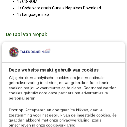
1x CD-ROM
1x Code voor gratis Cursus Nepalees Download
1x Language map
De taal van Nepal:
Leer Nepalees, de Indo-Arische taal die voornamelijk in Nepal
wordt gesproken, en ook in Bhutan, Birma en India. Het is niet
alleen de officiële taal van het land Nepal, maar het is ook een
van de 23 officiële talen van India, waar het gesproken wordt in
de staten Sikkim en West-Bengalen.
Deze website maakt gebruik van cookies
Wij gebruiken analytische cookies om je een optimale
gebruikservaring te bieden, en we gebruiken functionele
cookies om jouw voorkeuren op te slaan. Daarnaast worden
Meer keuzes om Nepalees te leren:
cookies gebruikt door onze partners om advertenties te
personaliseren.
Nepalees leren
> Alle cursussen
Kies een andere taal
Door op ‘Accepteren en doorgaan’ te klikken, geef je
toestemming voor het gebruik van de ingestelde cookies. Je
gaat dan akkoord met onze privacyverklaring, zoals
omschreven in onze
cookieverklaring
.