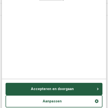
Specificaties
Vragen of advies nodig?
Vraag het onze experts.
Grotere aantallen
Neem contact op
nodig?
Offerte aanvragen
Wellicht ook interessant:
Accepteren en doorgaan
Aanpassen