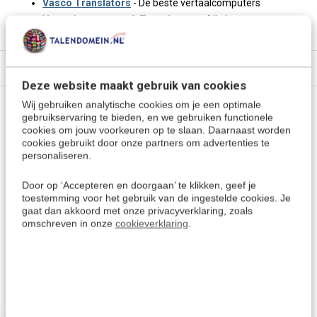
Vasco Translators
- De beste vertaalcomputers
Vertaalcomputers & Translators
> Alle keuzes
Specificaties
Deze website maakt gebruik van cookies
Wij gebruiken analytische cookies om je een optimale
Vragen of advies nodig?
gebruikservaring te bieden, en we gebruiken functionele
cookies om jouw voorkeuren op te slaan. Daarnaast worden
cookies gebruikt door onze partners om advertenties te
Vraag het onze experts.
personaliseren.
Grotere aantallen
Door op ‘Accepteren en doorgaan’ te klikken, geef je
Neem contact op
nodig?
toestemming voor het gebruik van de ingestelde cookies. Je
gaat dan akkoord met onze privacyverklaring, zoals
omschreven in onze
cookieverklaring
.
Offerte aanvragen
Wellicht ook interessant: