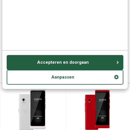
Vasco Translator V4 -
Vasco Translator V4 -
Vertaalcomputer 112 talen
Vertaalcomputer 112 talen
- Draagbare Vertaler -
- Draagbare Vertaler -
Spraak, Tekst en Foto
Spraak, Tekst en Foto
Accepteren en doorgaan
Vertaler +Gratis Internet
Vertaler +Gratis Internet
€ 444,95
€ 444,95
Aanpassen