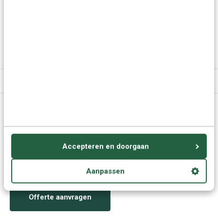
Meer keuzes:
Bosnisch leren
> Alle cursussen
Specificaties
Vragen of advies nodig?
Vraag het onze experts.
Accepteren en doorgaan
Grotere aantallen
Neem contact op
nodig?
Aanpassen
Offerte aanvragen