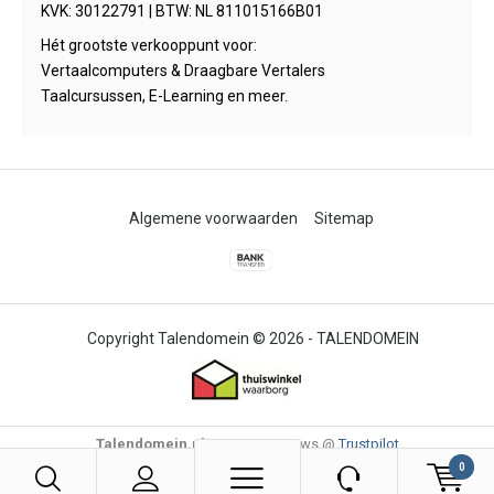
KVK: 30122791 | BTW: NL 811015166B01
Hét grootste verkooppunt voor:
Vertaalcomputers & Draagbare Vertalers
Taalcursussen, E-Learning en meer.
Algemene voorwaarden
Sitemap
© 2026 -
TALENDOMEIN
Talendomein.nl
4,6
/
-
85
Reviews @
Trustpilot
0