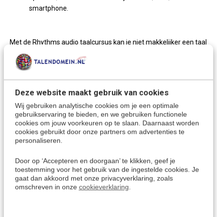
smartphone.
Met de Rhythms audio taalcursus kan je niet makkelijker een taal
leren!
De Bosnische taal
Deze website maakt gebruik van cookies
Met deze taalcursus leer je het
Bosnisch.
Bosnisch is een
Wij gebruiken analytische cookies om je een optimale
Zuid-Slavische taal. Bosnisch wordt vooral gesproken in
gebruikservaring te bieden, en we gebruiken functionele
cookies om jouw voorkeuren op te slaan. Daarnaast worden
Bosnië en Herzegovina. De naam 'Bosnië' vertaalt zich
cookies gebruikt door onze partners om advertenties te
naar 'Water' en is een perfecte weerspiegeling van het
personaliseren.
land, met zijn watervallen, rivieren en meren.
De cursussen Bosnisch zijn met name gericht op
Door op ‘Accepteren en doorgaan’ te klikken, geef je
toestemming voor het gebruik van de ingestelde cookies. Je
spreekvaardigheid en zijn daarom zeer geschikt voor
gaat dan akkoord met onze privacyverklaring, zoals
vakantiegangers maar ook zeker voor mensen die de taal
omschreven in onze
cookieverklaring
.
op zakelijk gebied willen gebruiken!