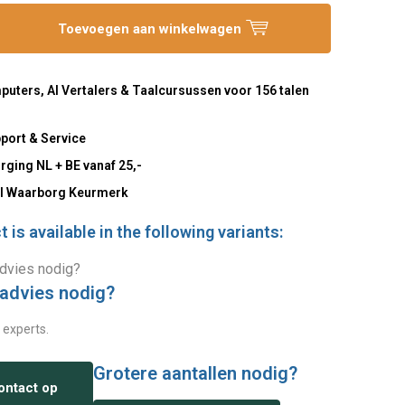
Toevoegen aan winkelwagen
uters, AI Vertalers & Taalcursussen voor 156 talen
port & Service
rging NL + BE vanaf 25,-
l Waarborg Keurmerk
 is available in the following variants:
 advies nodig?
 experts.
Grotere aantallen nodig?
ntact op