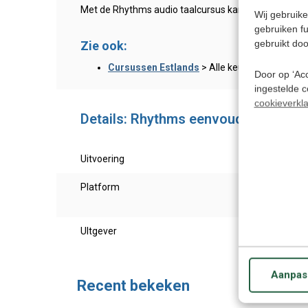
Met de Rhythms audio taalcursus kan je niet makkelij
Wij gebruike
gebruiken f
gebruikt doo
Zie ook:
Cursussen Estlands
> Alle keuzes
Door op ‘Acc
ingestelde 
cookieverkla
Details: Rhythms eenvoudig Ests - 
Uitvoering
Ests 
Platform
Te ge
of ov
UItgever
Eurot
Aanpas
Recent bekeken