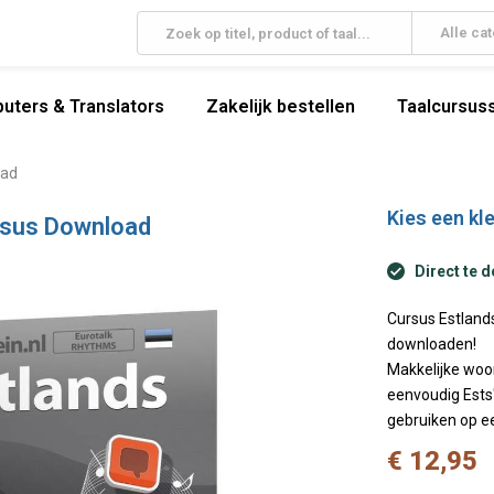
Alle ca
uters & Translators
Zakelijk bestellen
Taalcursuss
oad
Kies een kle
rsus Download
Direct te 
Cursus Estlands
downloaden!
Makkelijke woo
eenvoudig Ests"
gebruiken op e
€ 12,95