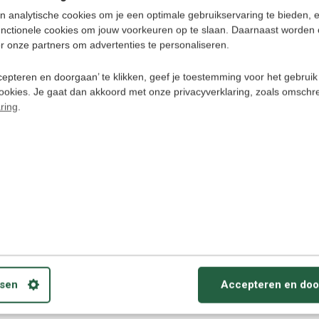
ker een taal leren!
n analytische cookies om je een optimale gebruikservaring te bieden, 
unctionele cookies om jouw voorkeuren op te slaan. Daarnaast worden 
r onze partners om advertenties te personaliseren.
epteren en doorgaan’ te klikken, geef je toestemming voor het gebruik
cookies. Je gaat dan akkoord met onze privacyverklaring, zoals omschr
ring
.
Luistercursus Download
leren Audio cursus download
bruiken op PC/ MAC, Smartphone, iPod, Tablets
erzetten naar CD.
alk
sen
Accepteren en doo