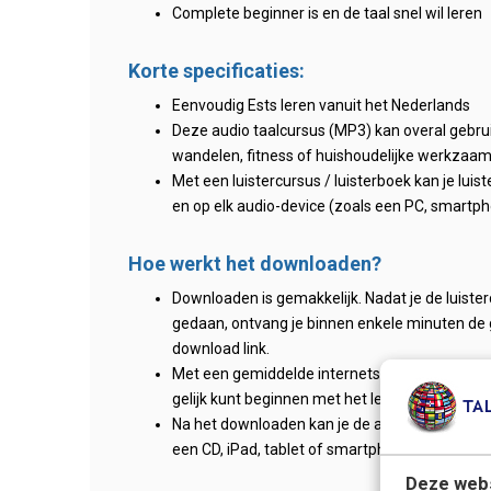
Complete beginner is en de taal snel wil leren
Korte specificaties:
Eenvoudig Ests leren vanuit het Nederlands
Deze audio taalcursus (MP3) kan overal gebruikt
wandelen, fitness of huishoudelijke werkzaa
Met een luistercursus / luisterboek kan je lui
en op elk audio-device (zoals een PC, smartpho
Hoe werkt het downloaden?
Downloaden is gemakkelijk. Nadat je de luister
gedaan, ontvang je binnen enkele minuten de 
download link.
Met een gemiddelde internetsnelheid duurt h
gelijk kunt beginnen met het leren van de Ests
Na het downloaden kan je de audio-bestanden g
een CD, iPad, tablet of smartphone.
Deze webs