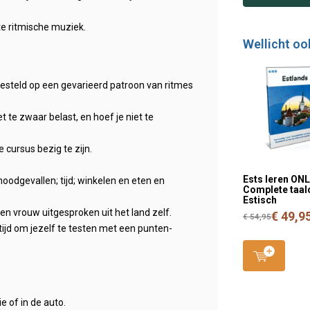
te ritmische muziek.
Wellicht oo
ngesteld op een gevarieerd patroon van ritmes
te zwaar belast, en hoef je niet te
 cursus bezig te zijn.
Ests leren ONL
odgevallen; tijd; winkelen en eten en
Complete taal
Estisch
 vrouw uitgesproken uit het land zelf.
€ 49,9
€ 54,95
ijd om jezelf te testen met een punten-
e of in de auto.