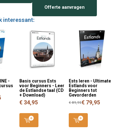
Offerte aanvragen
k interessant:
INE -
Basis cursus Ests
Ests leren - Ultimate
cursus
voor Beginners - Leer
Estlands voor
de Estlandse taal (CD
Beginners tot
+ Download)
Gevorderden
5
€ 34,95
€ 79,95
€ 89,95