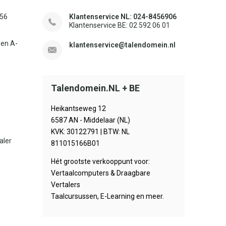
156
Klantenservice NL: 024-8456906
Klantenservice BE: 02 592 06 01
sen A-
klantenservice@talendomein.nl
Talendomein.NL + BE
Heikantseweg 12
6587 AN - Middelaar (NL)
KVK: 30122791 | BTW: NL
aler
811015166B01
Hét grootste verkooppunt voor:
Vertaalcomputers & Draagbare
Vertalers
Taalcursussen, E-Learning en meer.