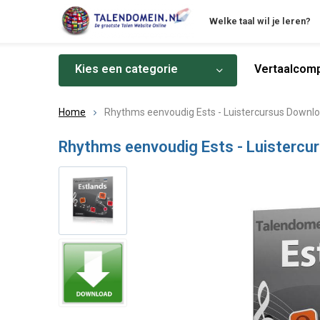
Welke taal wil je leren?
Kies een categorie
Vertaalcomp
Home
Rhythms eenvoudig Ests - Luistercursus Downl
Rhythms eenvoudig Ests - Luistercu