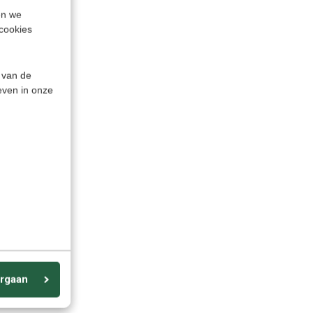
en we
cookies
 van de
even in onze
rgaan