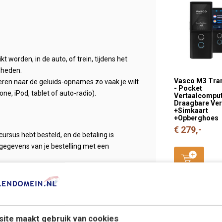
 worden, in de auto, of trein, tijdens het
mheden.
Vasco M3 Tran
steren naar de geluids-opnames zo vaak je wilt
- Pocket
ne, iPod, tablet of auto-radio).
Vertaalcomput
Draagbare Ver
+Simkaart
+Opberghoes
€ 279,-
cursus hebt besteld, en de betaling is
gegevens van je bestelling met een
et downloaden enkele minuten, waarna je
landse taal!
ebruiken op de PC, of overzetten naar bijv.
ite maakt gebruik van cookies