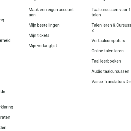
Maak een eigen account
Taalcursussen voor 
aan
talen
ing
Mijn bestellingen
Talen leren & Cursus
Z
Mijn tickets
arheid
Vertaalcomputers
Mijn verlanglijst
Online talen leren
Taal leerboeken
Audio taalcursussen
Vasco Translators De
lde
rklaring
araten
den