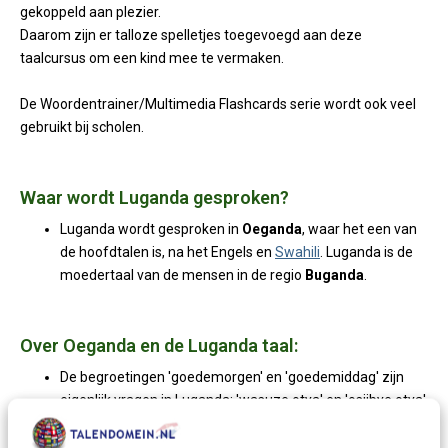
gekoppeld aan plezier.
Daarom zijn er talloze spelletjes toegevoegd aan deze
taalcursus om een kind mee te vermaken.
De Woordentrainer/Multimedia Flashcards serie wordt ook veel
gebruikt bij scholen.
Waar wordt Luganda gesproken?
Luganda wordt gesproken in
Oeganda
, waar het een van
de hoofdtalen is, na het Engels en
Swahili
. Luganda is de
moedertaal van de mensen in de regio
Buganda
.
Over Oeganda en de Luganda taal:
De begroetingen 'goedemorgen' en 'goedemiddag' zijn
eigenlijk vragen in Luganda: 'wasuze otya' en 'osiibye otya'
betekenen respectievelijk 'hoe was je avond' en 'hoe was
je dag'.