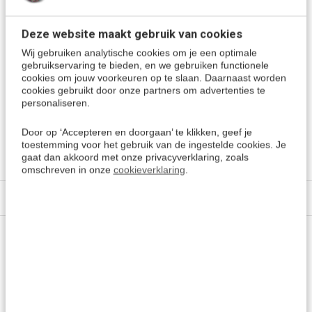
Tijdens een bezoek aan de Bugunda regio van Oeganda in
de jaren veertig, was wijlen Winston Churchill zo in de ban
Deze website maakt gebruik van cookies
van zijn schoonheid dat hij het de "
Parel van Afrika
"
Wij gebruiken analytische cookies om je een optimale
noemde, en zoals het nu ook nu nog steeds bekendstaat!
gebruikservaring te bieden, en we gebruiken functionele
cookies om jouw voorkeuren op te slaan. Daarnaast worden
cookies gebruikt door onze partners om advertenties te
personaliseren.
Meer keuzes:
Door op ‘Accepteren en doorgaan’ te klikken, geef je
Luganda leren
> Alle cursussen
toestemming voor het gebruik van de ingestelde cookies. Je
Kies een andere taal
gaat dan akkoord met onze privacyverklaring, zoals
omschreven in onze
cookieverklaring
.
Specificaties
Vragen of advies nodig?
Vraag het onze experts.
Grotere aantallen