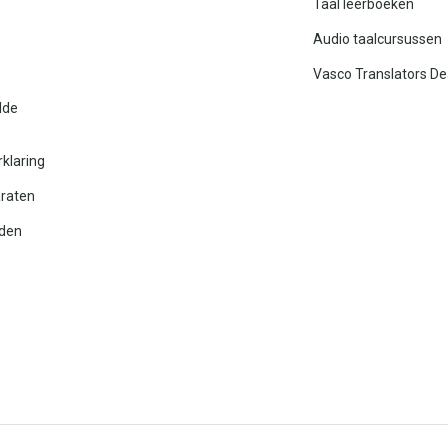
Taal leerboeken
Audio taalcursussen
Vasco Translators De
lde
rklaring
araten
den