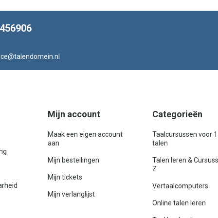
8456906
ice@talendomein.nl
Mijn account
Categorieën
Maak een eigen account
Taalcursussen voor 
aan
talen
ing
Mijn bestellingen
Talen leren & Cursus
Z
Mijn tickets
arheid
Vertaalcomputers
Mijn verlanglijst
Online talen leren