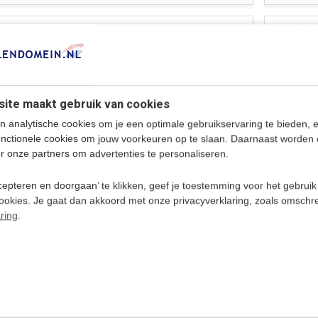
Cursus Dari voor Kinderen
COMPLEE
- Woordentrainer Dari
De cursus Dari voor kinderen is
speciaal bedoeld voor kinderen en
peuters in de leeftijd van 4 - 12 jaar,
ite maakt gebruik van cookies
maar ook geschikt voor ouders en
leraren om te helpen de basis van de
n analytische cookies om je een optimale gebruikservaring te bieden, 
taal Dari te leren.
unctionele cookies om jouw voorkeuren op te slaan. Daarnaast worden 
Deliverytime
r onze partners om advertenties te personaliseren.
epteren en doorgaan’ te klikken, geef je toestemming voor het gebruik
cookies. Je gaat dan akkoord met onze privacyverklaring, zoals omschr
ring
.
€ 7
92,95
Van Dale