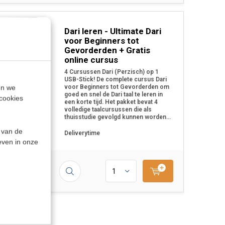
Dari leren - Ultimate Dari
T
voor Beginners tot
Gevorderden + Gratis
online cursus
4 Cursussen Dari (Perzisch) op 1
USB-Stick! De complete cursus Dari
voor Beginners tot Gevorderden om
en we
goed en snel de Dari taal te leren in
cookies
een korte tijd. Het pakket bevat 4
volledige taalcursussen die als
thuisstudie gevolgd kunnen worden...
 van de
Deliverytime
even in onze
9,95