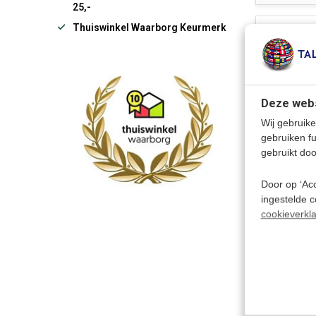
25,-
Thuiswinkel Waarborg Keurmerk
Deze webs
Wij gebruike
gebruiken f
gebruikt doo
Door op ‘Acc
ingestelde 
cookieverkla
€ 22,95