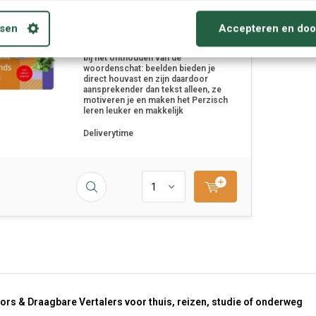
Beeldwoordenboek
Nederlands - Perzisch
sen
Accepteren en doo
Leer de Perzische taal door middel
van beelden! - Beelden helpen enorm
bij het onthouden van de
woordenschat: beelden bieden je
direct houvast en zijn daardoor
aansprekender dan tekst alleen, ze
motiveren je en maken het Perzisch
leren leuker en makkelijk
Deliverytime
ors & Draagbare Vertalers voor thuis, reizen, studie of onderweg