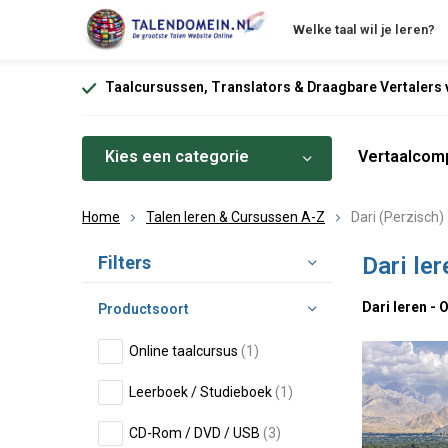
Welke taal wil je leren?
Taalcursussen, Translators & Draagbare Vertalers v
Kies een categorie
Vertaalcomp
Home
Talen leren & Cursussen A-Z
Dari (Perzisch)
Sorteren op:
Filters
Dari le
Dari leren - 
Productsoort
Online taalcursus
(1)
Leerboek / Studieboek
(1)
CD-Rom / DVD / USB
(3)