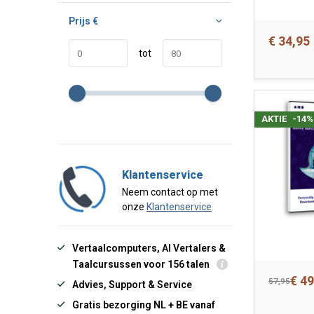
Prijs
€
€ 34,95
tot
AKTIE
-14%
Klantenservice
Neem contact op met
onze
Klantenservice
Vertaalcomputers, AI Vertalers &
Taalcursussen voor 156 talen
€ 49
57,95
Advies, Support & Service
Gratis bezorging NL + BE vanaf