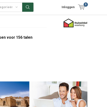
0
tegorieën
Inloggen
sen voor 156 talen