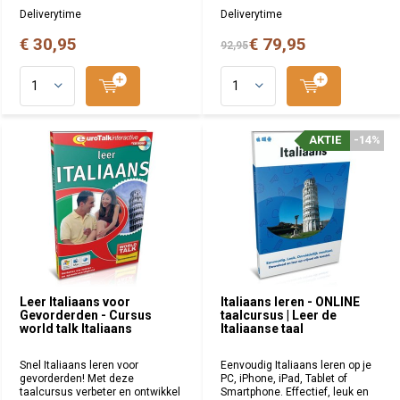
Deliverytime
Deliverytime
€ 30,95
€ 79,95
92,95
AKTIE
AKTIE
-14%
-14%
Leer Italiaans voor
Italiaans leren - ONLINE
Gevorderden - Cursus
taalcursus | Leer de
world talk Italiaans
Italiaanse taal
Snel Italiaans leren voor
Eenvoudig Italiaans leren op je
gevorderden! Met deze
PC, iPhone, iPad, Tablet of
taalcursus verbeter en ontwikkel
Smartphone. Effectief, leuk en