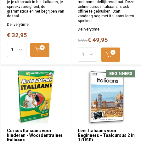
je je uitspraak in het Italiaans, je
met onmiddellijk resultaat. Deze
spreekvaardigheid, de
online cursus Italiaans is ook
grammatica en het begrijpen van
offline te gebruiken. Start
de taal.
vandaag nog met Italiaans leren
spreken!
Deliverytime
Deliverytime
€ 32,95
€ 49,95
57,95
BEGINNERS
BEGINNERS
Cursus Italiaans voor
Leer Italiaans voor
kinderen - Woordentrainer
Beginners - Taalcursus 2 in
Italiaans
1 (USB)