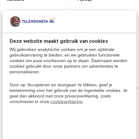
Cursus Italiaans voor kinderen
Snel Italiaans leren met 2
die op een leuke manier Italiaans
populaire taalcursussen op 1
willen leren! - Speciaal bedoeld
handige USB stick!
voor kinderen in de leeftijd van 4
Deze cursus Italiaans kan
- 12 jaar. Ook geschikt voor
gemakkelijk thuis, op reis of op
ouders en leraren om te helpen
vakantie gebruikt worden op je
de basis van de Italiaanse taal te
PC, Laptop of Mac. Inclusief
Deze website maakt gebruik van cookies
leren.
gratis APP voor tablets.
Wij gebruiken analytische cookies om je een optimale
Deliverytime
Deliverytime
gebruikservaring te bieden, en we gebruiken functionele
cookies om jouw voorkeuren op te slaan. Daarnaast worden
€ 22,95
€ 49,95
cookies gebruikt door onze partners om advertenties te
personaliseren.
Door op ‘Accepteren en doorgaan’ te klikken, geef je
toestemming voor het gebruik van de ingestelde cookies. Je
gaat dan akkoord met onze privacyverklaring, zoals
AKTIE
AKTIE
-21%
-21%
omschreven in onze
cookieverklaring
.