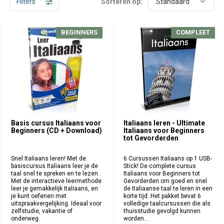
Filters
Sorteren op:
BEGINNERS
BEGINNERS
COMPLEET
COMPLEET
Basis cursus Italiaans voor
Italiaans leren - Ultimate
Beginners (CD + Download)
Italiaans voor Beginners
tot Gevorderden
Snel Italiaans leren! Met de
6 Cursussen Italiaans op 1 USB-
basiscursus Italiaans leer je de
Stick! De complete cursus
taal snel te spreken en te lezen.
Italiaans voor Beginners tot
Met de interactieve leermethode
Gevorderden om goed en snel
leer je gemakkelijk Italiaans, en
de Italiaanse taal te leren in een
je kunt oefenen met
korte tijd. Het pakket bevat 6
uitspraakvergelijking. Ideaal voor
volledige taalcursussen die als
zelfstudie, vakantie of
thuisstudie gevolgd kunnen
onderweg.
worden...