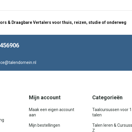
ors & Draagbare Vertalers voor thuis, reizen, studie of onderweg
8456906
ice@talendomein.nl
Mijn account
Categorieën
Maak een eigen account
Taalcursussen voor 
aan
talen
ing
Mijn bestellingen
Talen leren & Cursus
Z