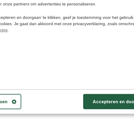
r onze partners om advertenties te personaliseren.
epteren en doorgaan’ te klikken, geef je toestemming voor het gebruik
cookies. Je gaat dan akkoord met onze privacyverklaring, zoals omschr
Wooask Trans
ring
.
A8 - Vertaalc
147 talen -
Handvertaler +
Vertaal Oordo
Chat GPT
€ 189,-
sen
Accepteren en doo