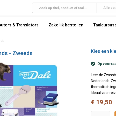
Alle ca
uters & Translators
Zakelijk bestellen
Taalcursuss
eds
Kies een kle
nds - Zweeds
Op voorraa
Leer de Zweeds
Nederlands-Zwe
thematisch inge
Ideaal voor rei
€ 19,50