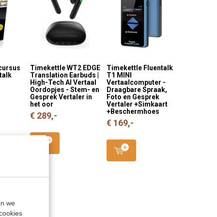
cursus
Timekettle WT2 EDGE
Timekettle Fluentalk
talk
Translation Earbuds |
T1 MINI
High-Tech AI Vertaal
Vertaalcomputer -
Oordopjes - Stem- en
Draagbare Spraak,
Gesprek Vertaler in
Foto en Gesprek
het oor
Vertaler +Simkaart
+Beschermhoes
€ 289,-
€ 169,-
en we
cookies