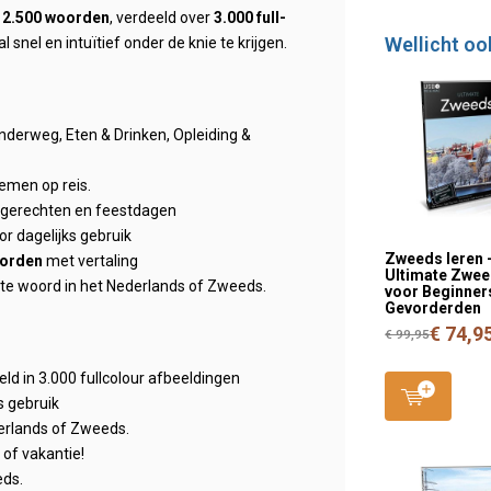
12.500 woorden
, verdeeld over
3.000 full-
Wellicht oo
snel en intuïtief onder de knie te krijgen.
nderweg, Eten & Drinken, Opleiding &
emen op reis.
 gerechten en feestdagen
r dagelijks gebruik
Zweeds leren 
orden
met vertaling
Ultimate Zwe
uiste woord in het Nederlands of Zweeds.
voor Beginners
Gevorderden
€ 74,9
€ 99,95
d in 3.000 fullcolour afbeeldingen
s gebruik
derlands of Zweeds.
of vakantie!
eds.