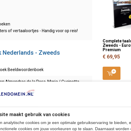
boeken
s of vertaaloortjes - Handig voor op reis!
Complete taal
Zweeds - Euro
Premium
k Nederlands - Zweeds
€ 69,95
boek Beeldwoordenboek
n Almendros de la Rosa, Maria / Cucinotta,
esco / Dralle, Annette / Groot, Hans de
ite maakt gebruik van cookies
n analytische cookies om je een optimale gebruikservaring te bieden, 
460776717
unctionele cookies om jouw voorkeuren op te slaan. Daarnaast worden 