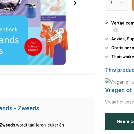
Vertaalcomp
Advies, Sup
Gratis bezo
Thuiswinke
This product
Vragen of
Vraag het onze
ands - Zweeds
Neem co
/Zweeds
wordt taal leren leuker én