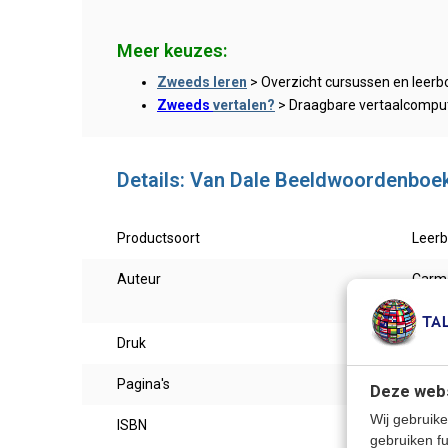
Meer keuzes:
Zweeds leren
> Overzicht cursussen en leer
Zweeds
vertalen?
> Draagbare vertaalcomputer
Details: Van Dale Beeldwoordenboe
Productsoort
Leer
Auteur
Carme
Franc
Druk
2025
Pagina's
448
Deze webs
Wij gebruike
ISBN
9789
gebruiken f