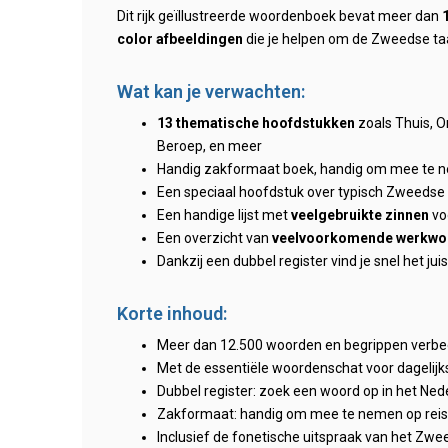
Dit rijk geïllustreerde woordenboek bevat meer dan
color afbeeldingen
die je helpen om de Zweedse taal 
Wat kan je verwachten:
13 thematische hoofdstukken
zoals Thuis, O
Beroep, en meer
Handig zakformaat boek, handig om mee te n
Een speciaal hoofdstuk over typisch Zweedse
Een handige lijst met
veelgebruikte zinnen
voo
Een overzicht van
veelvoorkomende werkwo
Dankzij een dubbel register vind je snel het j
Korte inhoud:
Meer dan 12.500 woorden en begrippen verbeel
Met de essentiële woordenschat voor dagelijk
Dubbel register: zoek een woord op in het Ne
Zakformaat: handig om mee te nemen op reis 
Inclusief de fonetische uitspraak van het Zwe