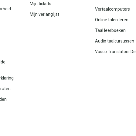
Mijn tickets
arheid
Vertaalcomputers
Mijn verlanglijst
Online talen leren
Taal leerboeken
Audio taalcursussen
Vasco Translators De
lde
rklaring
araten
den