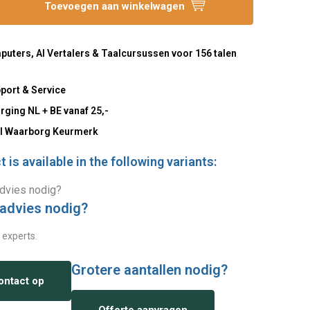
Toevoegen aan winkelwagen
uters, AI Vertalers & Taalcursussen voor 156 talen
port & Service
rging NL + BE vanaf 25,-
l Waarborg Keurmerk
 is available in the following variants:
 advies nodig?
 experts.
Grotere aantallen nodig?
ntact op
Offerte aanvragen