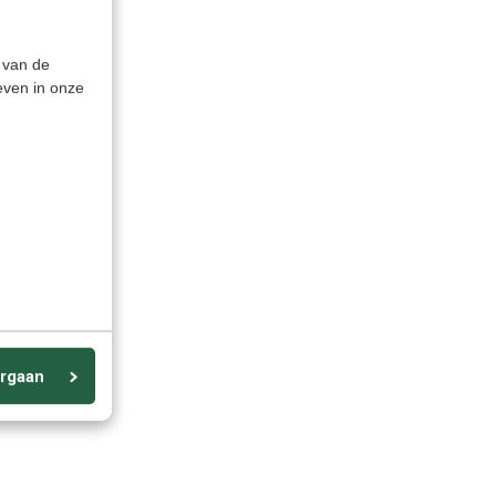
 van de
even in onze
lator
omputer
 AI
pjes +
rgaan