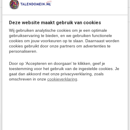
Specificaties
Deze website maakt gebruik van cookies
Wij gebruiken analytische cookies om je een optimale
Vragen of advies nodig?
gebruikservaring te bieden, en we gebruiken functionele
cookies om jouw voorkeuren op te slaan. Daarnaast worden
Vraag het onze experts.
cookies gebruikt door onze partners om advertenties te
personaliseren.
Grotere aantallen
Door op ‘Accepteren en doorgaan’ te klikken, geef je
Neem contact op
nodig?
toestemming voor het gebruik van de ingestelde cookies. Je
gaat dan akkoord met onze privacyverklaring, zoals
omschreven in onze
cookieverklaring
.
Offerte aanvragen
Wellicht ook interessant: