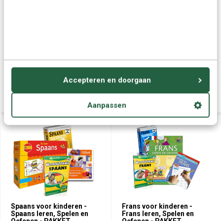
Mijn eerste Van Dale
Ik leer Engelse woorden
voorlees woordenboek
voor Kinderen - Basis
woordenschat
Accepteren en doorgaan
€ 28,95
€ 16,95
Aanpassen
Spaans voor kinderen -
Frans voor kinderen -
Spaans leren, Spelen en
Frans leren, Spelen en
Oefenen - PAKKET
Oefenen - PAKKET