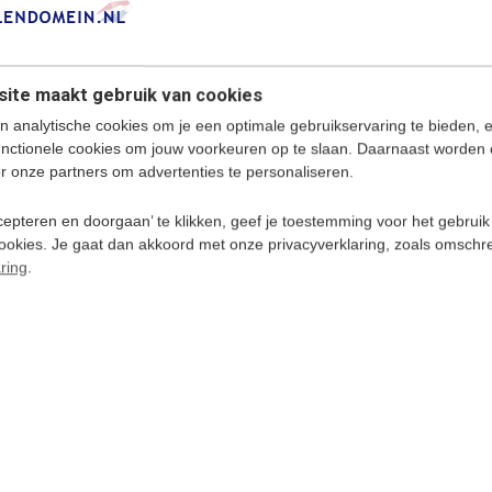
ker een taal leren!
ite maakt gebruik van cookies
n analytische cookies om je een optimale gebruikservaring te bieden, 
Bengalen
als in
Bangladesh
gesproken en is
unctionele cookies om jouw voorkeuren op te slaan. Daarnaast worden 
n is de Indiase grens langs Bangladesh, die
r onze partners om advertenties te personaliseren.
k bekend als
Bangla.
an Bangladesh zijn in deze prachtige taal
epteren en doorgaan’ te klikken, geef je toestemming voor het gebruik
cookies. Je gaat dan akkoord met onze privacyverklaring, zoals omschr
ring
.
s - Luistercursus Download