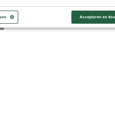
lees leren - Audio cursus download
bruiken op PC/ MAC, Smartphone, iPod, Tablets
sen
Accepteren en doo
erzetten naar CD.
alk