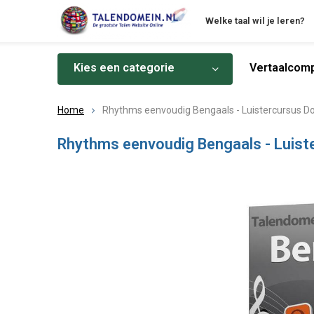
Welke taal wil je leren?
Kies een categorie
Vertaalcomp
Home
Rhythms eenvoudig Bengaals - Luistercursus D
Rhythms eenvoudig Bengaals - Luist