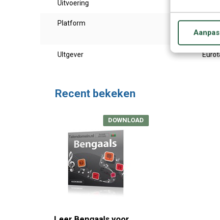
Uitvoering
Benga
Platform
Te ge
Aanpas
of ov
UItgever
Eurot
Recent bekeken
DOWNLOAD
Leer Bengaals voor