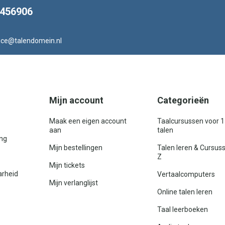
8456906
ice@talendomein.nl
Mijn account
Categorieën
Maak een eigen account
Taalcursussen voor 
aan
talen
ing
Mijn bestellingen
Talen leren & Cursus
Z
Mijn tickets
arheid
Vertaalcomputers
Mijn verlanglijst
Online talen leren
Taal leerboeken