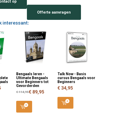
ntact op
Offerte aanvragen
k interessant:
Bengaals leren -
Talk Now - Basis
plete
Ultimate Bengaals
cursus Bengaals voor
gaals
voor Beginners tot
Beginners
Gevorderden
5
€ 34,95
€ 89,95
€ 114,95