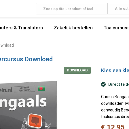
Alle ca
uters & Translators
Zakelijk bestellen
Taalcursuss
ownload
ercursus Download
Kies een kle
DOWNLOAD
Direct te 
Cursus Bengaals
downloaden! Ma
eenvoudig Beng
taalcursus dir
€ 12,95