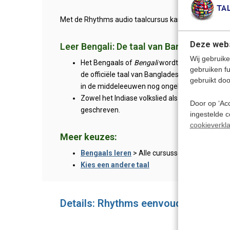
Met de Rhythms audio taalcursus kan je niet makkelij
Deze webs
Leer Bengali: De taal van Bangladesh
Wij gebruike
Het Bengaals of
Bengali
wordt zowel in
West-
gebruiken f
de officiële taal van Bangladesh. West-Bengale
gebruikt doo
in de middeleeuwen nog ongebonden was. Oo
Zowel het Indiase volkslied als het volkslied v
Door op ‘Acc
geschreven.
ingestelde 
cookieverkla
Meer keuzes:
Bengaals leren
> Alle cursussen
Kies een andere taal
Details: Rhythms eenvoudig Bengaal