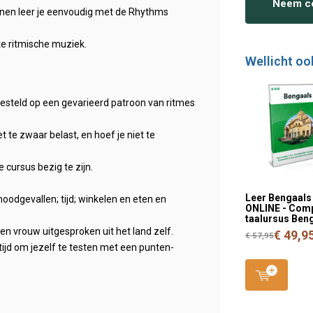
Neem co
nen leer je eenvoudig met de Rhythms
te ritmische muziek.
Wellicht oo
ngesteld op een gevarieerd patroon van ritmes
te zwaar belast, en hoef je niet te
 cursus bezig te zijn.
Leer Bengaals
odgevallen; tijd; winkelen en eten en
ONLINE - Com
taalursus Ben
 vrouw uitgesproken uit het land zelf.
€ 49,9
€ 57,95
ijd om jezelf te testen met een punten-