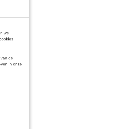
en we
cookies
 van de
even in onze